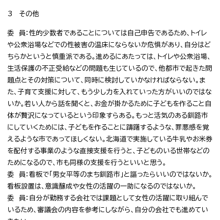
3 その他
委 員：性的少数者であることについては自己申告であるため、トイレ
や公衆浴場などでの性被害の温床にならないか危惧があり、自分はど
ちらかというと慎重派である。進めるにあたっては、トイレや公衆浴場、
生活保護の不正受給などの問題も生じているので、他都市で起きた問
題点とその対策について、同時に検討していかなければならない。ま
た、子育て支援に対して、もう少し力を入れていった方がいいのではな
いか。若い人から話を聞くと、お金が掛かるために子どもを作ること自
体が贅沢になっているという印象すらある。もっと活気のある釧路市
にしていくためには、子どもを作ることに躊躇するような、罪悪感を覚
えるような市であってほしくない。北海道で実施している牛乳やお米券
を配付する事業のような直接支援を行うと、子どものいる世帯などの
ためになるので、市も同様の支援を行うといいと思う。
委 員：看板で「男女平等のまち釧路市」と謳ったらいいのではないか。
看板設置は、意識醸成や女性の活躍の一助になるのではないか。
委 員：自分が勤務する会社では課題として女性の活躍に取り組んで
いるため、審議会の内容を参考にしながら、自分の会社でも進めてい