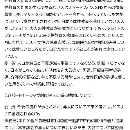
性教育の促進の部分について、紙による啓発や講座の開催などの他、
性教育の対象の中心である若い人はスマートフォン、SNSからの情報
収集に長けているので、細かいところを今から十分伝えていった方が
よいという意見が出されていた。日本では性教育を受けていない大人
がほとんどで、大人の性教育が必要だという話が出ており、タレントの
シェリー氏がYouTubeで性教育の動画を流しているため、若い人た
ちにも見てほしい。女性の健康支援、市立病院への女性医師確保につ
いては難しいところだが、自分たちもできるところがあれば協力してい
きたい。
委 員：人口が減ると予算が減り事業もできなくなる。釧路市だけでな
く、日本がこれから厳しい時代を迎えるので、医師、医療従事者の確
保、介護の分野など、全て不足する段階にあり、女性医師の確保は難し
いと思うが、市で特段に頑張ってほしい。
（3）パートナーシップ制度導入に係る検討について
委 員：今後の流れが示されたが、導入についての市の考えは。どのよ
うに審議されるのか。
事務局：本件の担当部署は市民協働推進課で庁内の関係部署と協議
のうえ、本審議会で導入について検討いただき、内容については委員