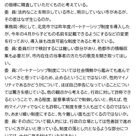
の皆様に精査していただくものと考えている。
委 員：法的なことを明示している市と、明示していない市があるが、
その差はなぜ生じるのか。
事務局：例として、北見市では昨年度パートナーシップ制度を導入した
が、今年の4月から子どもの名前を記載できるようにするなどの変更
を行っており、導入後も改良可能な制度であると考えている。
委 員：委員だけで検討するには難しい部分があり、他都市の情報収
集も必要だが、市内在住の当事者の方たちの意見を聞き取ってほし
い。
委 員：パートナーシップ制度については社会情勢から鑑みても進んで
いくべきと思っているため、止めるということではないが、性的マイノ
リティであるかどうかについて、ほぼ自己申告になっていることについ
ては驚きを感じている。他の観点から考えると、行政に対して詐称でき
るということで、ある程度、留意事項などで制御しないと、例えば、性
的マイノリティでなくとも詐称して制度を使う人も出てくるのではない
か。あまり緩い制度にすると、先々難しい面も出てくるのではないか。
委 員：その点について個人的には、行政の立場としては性善説で進め
ていく方がよいと思っている。制度の落とし穴となるような部分につ
いては、十分に気を付けていただきたい。