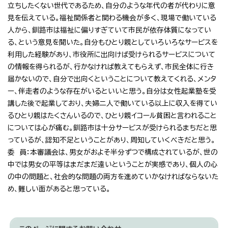
立ちしたくない世代であるため、自分のような年代の者が代わりに意
見を伝えている。福祉関係者と関わる機会が多く、現場で働いている
人から、釧路市は福祉に偏りすぎていて市民が依存体質になってい
る、という意見を聞いた。自分もひとり親としていろいろなサービスを
利用した経験があり、市役所に出向けば受けられるサービスについて
の情報を得られるが、行かなければ教えてもらえず、市民全体に行き
届かないので、自分で出向くということについて教えてくれる、メンタ
ー、伴走者のような存在がいるといいと思う。自分は女性起業塾を受
講した後で起業しており、夫婦二人で働いている以上に収入を得てい
るひとり親はたくさんいるので、ひとり親イコール貧困と言われること
については心が痛む。釧路市は十分サービスが受けられるまちだと思
っているが、認知不足ということがあり、周知していくべきだと思う。
委 員：本審議会は、男女がおよそ半分ずつで構成されているが、世の
中では男女の平等はまだまだ遠いということが実感であり、個人の心
の中の問題と、社会的な問題の両方を進めていかなければならないた
め、難しい面があると思っている。