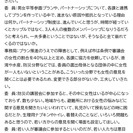
きたい。
委 員：男女平等参画プランや、パートナーシップについて、各課と連携
してプランを作っている中で、進まない原因や抵抗となっている理由
は何か。パートナーシップ制度は、進んでいくと思うが、時間が経ってい
くとカップルではなく、3人4人の複数のメンバーシップになりうるだろ
うと考えられ、一夫多妻ということではないが、そうなると全て崩れて
くるのではないか。
事務局：プラン推進のうえでの障害として、例えば市は条例で審議会
の女性の割合を40％以上と定め、各課に協力を依頼しているが、港
湾や水産、防災分野などでは、委員の選出母体となる団体の中に女性
が一人もいないということがある。こういった分野でも女性の意見を
聞くことは必要であるため、変更できる部分がないか、工夫していきた
い。
委 員：防災の講習会に参加すると、その中に女性はいるが中心になっ
ておらず、数も少ない。地域からも、避難所における女性の悩みなどに
関する意見を聞きたいといわれていて、乳児がいて授乳などの時に困
るだとか、生理用ナプキンやトイレ、着替えのことなど、いろいろ問題も
あると思うので、若い方からの意見を聞く場面も設定してほしい。
委 員：若い人が審議会に参加するといいのだが、若い人たちは悪目