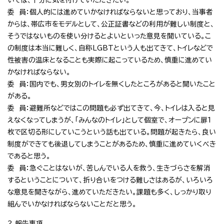
委 員：個人的には進めていかなければならないと思っており、当事者
からは、帯広市をモデルとして、公正証書などの利用が難しい制度と、
そうではないものを使い分けるとよいといった意見を聞いている。こ
の制度は本当に難しく、自称LGBTという人も出てきて、トイレなどで
性被害の温床となることも実際に起こっているため、慎重に進めてい
かなければならない。
委 員：国内でも、男女別のトイレを無くしたところがあると聞いたこと
がある。
委 員：避難所などではこの問題も必ず出てきて、今、トイレは入ると見
えなくなってしまうが、「みんなのトイレ」として個室で、オープンに扉1
枚で区切る形にしていこうという話も出ている。問題が起きたら、良い
制度ができても後退してしまうことがあるため、慎重に進めていくべき
であると思う。
委 員：急ぐことはないが、苦しんでいる人を救う、生きづらさを解消
するということについて、折り合いをつける難しさはあるが、いろいろ
な意見を聞きながら、進めていただきたい。課題も多く、しっかり取り
組んでいかなければならないことだと思う。
2 報告事項