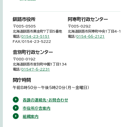
釧路市役所
阿寒町行政センター
〒085-8505
〒085-0292
北海道釧路市黒金町7丁目5番地
北海道釧路市阿寒町中央1丁目4-1
電話/
0154-23-5151
電話/
0154-66-2121
FAX/0154-23-5222
音別町行政センター
〒088-0192
北海道釧路市音別町中園1丁目134
電話/
01547-6-2231
開庁時間
午前8時50分～午後5時20分（月～金曜日）
各課の連絡先・お問合わせ
市役所庁舎案内
組織案内