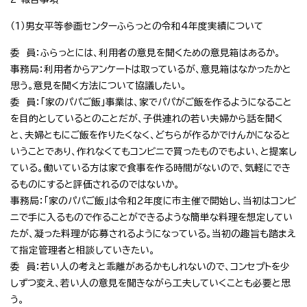
（1）男女平等参画センターふらっとの令和4年度実績について
委 員：ふらっとには、利用者の意見を聞くための意見箱はあるか。
事務局：利用者からアンケートは取っているが、意見箱はなかったかと
思う。意見を聞く方法について協議したい。
委 員：「家のパパご飯」事業は、家でパパがご飯を作るようになること
を目的としているとのことだが、子供連れの若い夫婦から話を聞く
と、夫婦ともにご飯を作りたくなく、どちらが作るかでけんかになると
いうことであり、作れなくてもコンビニで買ったものでもよい、と提案し
ている。働いている方は家で食事を作る時間がないので、気軽にでき
るものにすると評価されるのではないか。
事務局：「家のパパご飯」は令和2年度に市主催で開始し、当初はコンビ
ニで手に入るもので作ることができるような簡単な料理を想定してい
たが、凝った料理が応募されるようになっている。当初の趣旨も踏まえ
て指定管理者と相談していきたい。
委 員：若い人の考えと乖離があるかもしれないので、コンセプトを少
しずつ変え、若い人の意見を聞きながら工夫していくことも必要と思
う。