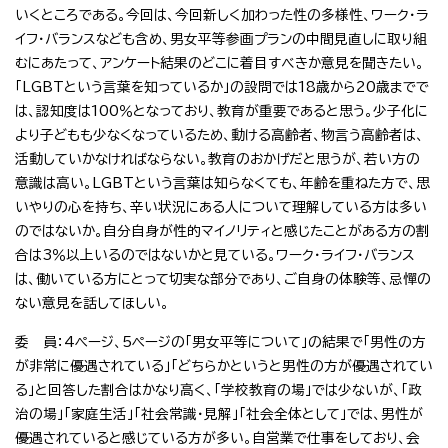
いくところである。今回は、今回新しく加わった性の多様性、ワーク・ラ
イフ・バランスなども含め、男女平等参画プランの中間見直しに取り組
むにあたって、アンケート結果のどこに着目すべきか意見を聞きたい。
「LGBTという言葉を知っているか」の設問では18歳から20歳までで
は、認知度は100％となっており、教育が重要であると思う。少子化に
より子どもも少なくなっているため、動ける高齢者、物言う高齢者は、
活動していかなければならない。教育のおかげだと思うが、若い方の
意識は高い。LGBTという言葉は知らなくても、年齢を重ねた方で、思
いやりの心を持ち、辛い状況にある人について理解している方は多い
のではないか。自分自身が性的マイノリティと感じたことがある方の割
合は3％以上いるのではないかと見ている。ワーク・ライフ・バランス
は、働いている方にとって切実な部分であり、ご自身の体験等、忌憚の
ない意見を話してほしい。
委 員：4ページ、5ページの「男女平等について」の結果で「男性の方
が非常に優遇されている」「どちらかというと男性の方が優遇されてい
る」と回答した割合はかなり高く、「学校教育の場」では少ないが、「政
治の場」「家庭生活」「社会常識・見解」「社会全体として」では、男性が
優遇されていると感じている方が多い。自営業で仕事をしており、会