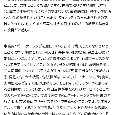
と思うが、男性にとっても働きやすく、休暇も取りやすい職場になれ
ば、本当に平等な社会になるのではないか。最終的には、男性女性関係
なく、性の多様性ということもあり、マイノリティの方もおられるので、
誰にとっても、住みやすく平等な社会を目指すのがこの結果を踏まえ
た役目だと感じた。
事務局：パートナーシップ制度については、市で導入したくないという
ことではなく、制度として、例えば社会保障、税の控除、民法上の規定、
婚姻ということに関して、どう定義するかによって、行政サービスが変
わってきてしまうということがある。男女が結婚すれば、婚姻届を出し
て夫婦関係になって、お子さんが生まれれば児童手当などが支給され
る。同性では、今の状況では法律がないため、パートナーシップ制度や、
夫婦別姓などはまた別の話があるかもしれないが、そういった形にな
ると制約が出てきてしまい、各自治体が単なる行政サービスでどこま
でカバーできるかについて温度差がある。パートナーシップ証明書の発
行により、市の範疇でサービスを提供できるものについては、制度導入
によって提供することができるが、生活していく上での法的な容認と
いうのはなかなか自治体単独ではできないため、どこの自治体でもそ