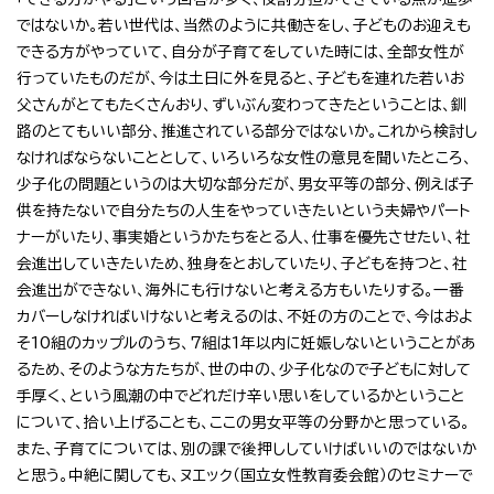
ではないか。若い世代は、当然のように共働きをし、子どものお迎えも
できる方がやっていて、自分が子育てをしていた時には、全部女性が
行っていたものだが、今は土日に外を見ると、子どもを連れた若いお
父さんがとてもたくさんおり、ずいぶん変わってきたということは、釧
路のとてもいい部分、推進されている部分ではないか。これから検討し
なければならないこととして、いろいろな女性の意見を聞いたところ、
少子化の問題というのは大切な部分だが、男女平等の部分、例えば子
供を持たないで自分たちの人生をやっていきたいという夫婦やパート
ナーがいたり、事実婚というかたちをとる人、仕事を優先させたい、社
会進出していきたいため、独身をとおしていたり、子どもを持つと、社
会進出ができない、海外にも行けないと考える方もいたりする。一番
カバーしなければいけないと考えるのは、不妊の方のことで、今はおよ
そ10組のカップルのうち、7組は1年以内に妊娠しないということがあ
るため、そのような方たちが、世の中の、少子化なので子どもに対して
手厚く、という風潮の中でどれだけ辛い思いをしているかということ
について、拾い上げることも、ここの男女平等の分野かと思っている。
また、子育てについては、別の課で後押ししていけばいいのではないか
と思う。中絶に関しても、ヌエック（国立女性教育委会館）のセミナーで