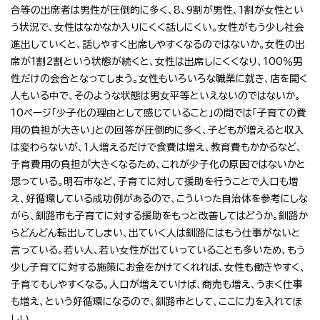
合等の出席者は男性が圧倒的に多く、8、9割が男性、1割が女性とい
う状況で、女性はなかなか入りにくく話しにくい。女性がもう少し社会
進出していくと、話しやすく出席しやすくなるのではないか。女性の出
席が1割2割という状態が続くと、女性は出席しにくくなり、100％男
性だけの会合となってしまう。女性もいろいろな職業に就き、店を開く
人もいる中で、そのような状態は男女平等といえないのではないか。
10ページ「少子化の理由として感じていること」の問では「子育ての費
用の負担が大きい」との回答が圧倒的に多く、子どもが増えると収入
は変わらないが、1人増えるだけで食費は増え、教育費もかかるなど、
子育費用の負担が大きくなるため、これが少子化の原因ではないかと
思っている。明石市など、子育てに対して援助を行うことで人口も増
え、好循環している成功例があるので、こういった自治体を参考にしな
がら、釧路市も子育てに対する援助をもっと改善してはどうか。釧路か
らどんどん転出してしまい、出ていく人は釧路にはもう仕事がないと
言っている。若い人、若い女性が出ていっていることも多いため、もう
少し子育てに対する施策にお金をかけてくれれば、女性も働きやすく、
子育てもしやすくなる。人口が増えていけば、商売も増え、うまく仕事
も増え、という好循環になるので、釧路市として、ここに力を入れてほ
しい。