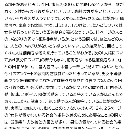
る部分があると思う。今回、市民2,000人に発送し624人から回答が
あり、女性からの回答が多いということ、高齢の方が多いということ、
いろいろな考えが入っていてクロスすることから見えることがある。職
場内や、家庭でも炊事、洗濯、ゴミ出し、しつけと、ほとんどについては
女性が行っているという回答割合が高くなっている。11ページの人と
のつながりの問で「相談相手がいるか」という設問では、ほとんどの人
は、人とのつながりがないとは感じていない。この結果から、回答して
くれた人は前向きな考えを持っていることがわかる。次の「人権につい
て」や「就労について」の部分もまた、前向きな「ある程度働きやすい」
との回答が多い。回答内容では、本音は一部しか見えていないと思う。
今回のアンケートの設問内容は良かったと思っているが、男女平等参
画プランを作成するにあたっては様々な意見が必要ではないか。今回
の回答では、社会活動に参加しているかについての問では、町内会活
動、趣味、スポーツ、団体活動をしていると答えている人がほとんどで
あり、ここから、健康で、元気で動ける人が回答していることがわかる
が、実際には家にいて、動くことのできない人もいる。24、25ページ
の「女性が置かれている社会的条件改善のために必要なこと」の問で
は、労働条件の改善との回答が多く、「男性の置かれている社会的条
件の改善について」の問でも同様の回答結果となっている。「ふらっ