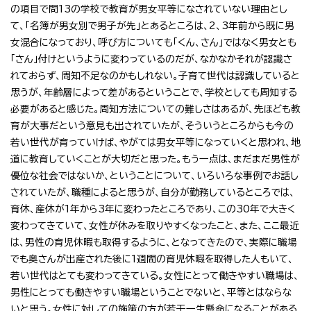
の項目で問13の学校で教育が男女平等になされていない理由とし
て、「名簿が男女別で男子が先」とあるところは、2、3年前から既に男
女混合になっており、呼び方についても「くん、さん」ではなく男女とも
「さん」付けというように変わっているのだが、なかなかそれが認識さ
れておらず、周知不足なのかもしれない。子育て世代は認識していると
思うが、年齢層によって差があるということで、学校としても周知する
必要があると感じた。周知方法についての難しさはあるが、先ほども教
育が大事だという意見も出されていたが、そういうところからも今の
若い世代が育っていけば、やがては男女平等になっていくと思われ、地
道に教育していくことが大切だと思った。もう一点は、まだまだ男性が
優位な社会ではないか、ということについて、いろいろな事例でお話し
されていたが、職種によると思うが、自分が勤務しているところでは、
育休、産休が1年から3年に変わったところであり、この30年で大きく
変わってきていて、女性が休みを取りやすくなったこと、また、ここ最近
は、男性の育児休暇も取得するように、となってきたので、実際に職場
でも奥さんが出産された後に1週間の育児休暇を取得した人もいて、
若い世代はとても変わってきている。女性にとって働きやすい職場は、
男性にとっても働きやすい職場ということでないと、平等とはならな
いと思う。女性に対しての施策の方が若干一生懸命になることがある