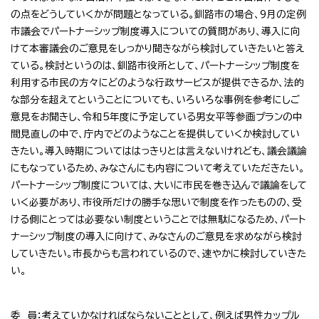
の点をどうしていくかが問題となっている。釧路市の場合、9月の定例
市議会でパートナーシップ制度導入についての質問があり、導入に向
けて本審議会のご意見をしっかり聞きながら検討していきたいと答え
ている。検討というのは、釧路市役所として、パートナーシップ制度を
利用する市民の方々にどのような行政サービスが提供できるか、法的
な部分を超えてということについても、いろいろな事例を参考にしご
意見をお聞きし、令和5年度に予定している男女平等参画プランの中
間見直しの中で、庁内でどのようなことを提供していくか検討してい
きたい。導入時期についてははっきりとは言えないけれども、議会議論
にもなっているため、みなさんにも内容について考えていただきたい。
パートナーシップ制度については、大いに市民を巻き込んで議論をして
いく必要があり、市役所だけの勝手な思いで制度を作ったものの、受
ける側にとっては必要ない制度ということでは無駄になるため、パート
ナーシップ制度の導入に向けて、みなさんのご意見を求めながら検討
していきたい。市長からも言われているので、速やかに検討していきた
い。
委 員：考えていかなければならないこととして、例えば男性カップル