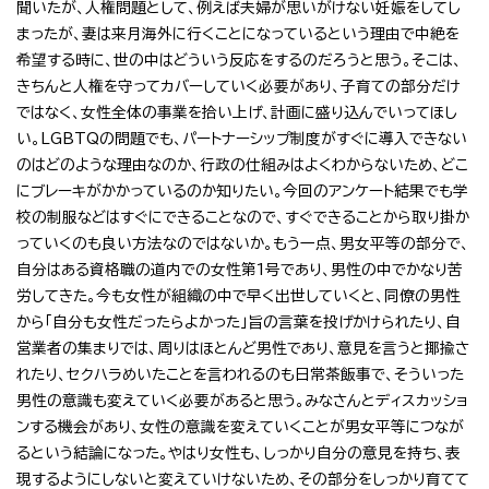
聞いたが、人権問題として、例えば夫婦が思いがけない妊娠をしてし
まったが、妻は来月海外に行くことになっているという理由で中絶を
希望する時に、世の中はどういう反応をするのだろうと思う。そこは、
きちんと人権を守ってカバーしていく必要があり、子育ての部分だけ
ではなく、女性全体の事業を拾い上げ、計画に盛り込んでいってほし
い。LGBTQの問題でも、パートナーシップ制度がすぐに導入できない
のはどのような理由なのか、行政の仕組みはよくわからないため、どこ
にブレーキがかかっているのか知りたい。今回のアンケート結果でも学
校の制服などはすぐにできることなので、すぐできることから取り掛か
っていくのも良い方法なのではないか。もう一点、男女平等の部分で、
自分はある資格職の道内での女性第1号であり、男性の中でかなり苦
労してきた。今も女性が組織の中で早く出世していくと、同僚の男性
から「自分も女性だったらよかった」旨の言葉を投げかけられたり、自
営業者の集まりでは、周りはほとんど男性であり、意見を言うと揶揄さ
れたり、セクハラめいたことを言われるのも日常茶飯事で、そういった
男性の意識も変えていく必要があると思う。みなさんとディスカッショ
ンする機会があり、女性の意識を変えていくことが男女平等につなが
るという結論になった。やはり女性も、しっかり自分の意見を持ち、表
現するようにしないと変えていけないため、その部分をしっかり育てて