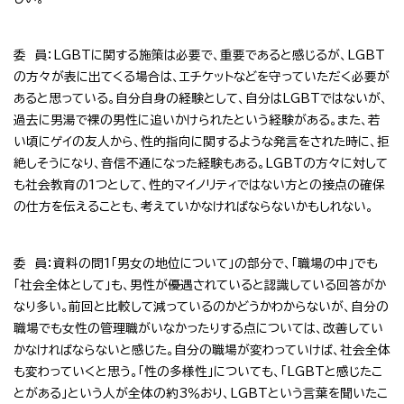
委 員：LGBTに関する施策は必要で、重要であると感じるが、LGBT
の方々が表に出てくる場合は、エチケットなどを守っていただく必要が
あると思っている。自分自身の経験として、自分はLGBTではないが、
過去に男湯で裸の男性に追いかけられたという経験がある。また、若
い頃にゲイの友人から、性的指向に関するような発言をされた時に、拒
絶しそうになり、音信不通になった経験もある。LGBTの方々に対して
も社会教育の1つとして、性的マイノリティではない方との接点の確保
の仕方を伝えることも、考えていかなければならないかもしれない。
委 員：資料の問1「男女の地位について」の部分で、「職場の中」でも
「社会全体として」も、男性が優遇されていると認識している回答がか
なり多い。前回と比較して減っているのかどうかわからないが、自分の
職場でも女性の管理職がいなかったりする点については、改善してい
かなければならないと感じた。自分の職場が変わっていけば、社会全体
も変わっていくと思う。「性の多様性」についても、「LGBTと感じたこ
とがある」という人が全体の約3％おり、LGBTという言葉を聞いたこ