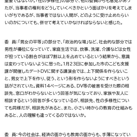
重要ではないか。「性の多様性」の部分で、他の委員からも意見があっ
たが、当事者の権利をどうしていくべきかという面ばかりを考えてしま
いがちであるが、当事者ではない人間が、どのように受け止めたらい
いのかについても、併せて考えていかなければならないと感じた。
委 員：「男女の平等」の部分で、「政治的な場」など、社会的な部分では
男性が優位になっていて、家庭生活では、炊事、洗濯、介護などは女性
が担っている割合がほぼ7割以上を占めているという結果から、意識
は変わっていないように思った。1月23日に参加した市のこども支援
課が開催したデートDVに関する講演会では、上下関係を作らないこ
と、男女で上下を作り、従う、という形を作らないようにすべきという
話がされていた。資料14ページにある、DV等の被害を受けた際の相
談先、窓口がわからないという回答が気になっており、家族や友人に
相談するという回答が多くなっているが、相談先、性の多様性につい
ても同様だが、相談先があると、また、小さい時からの教育の仕組みも
あると、人の理解も違ってくるのではないか。
委 員：今の社会は、経済の面からも教育の面からも、手薄になってい