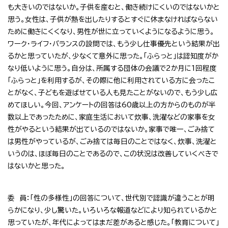
も大きいのではないか。子供を産むと、働き続けにくいのではないかと
思う。女性は、子供が熱を出したりするとすぐに休まなければならない
ために働きにくくなり、男性が世に立っていくようになるように思う。
ワーク・ライフ・バランスの設問では、もう少し仕事優先という結果が出
るかと思っていたが、少なくて意外に思った。「ふらっと」は認知度がか
なり低いように思う。自分は、所属する団体の会議で2か月に1回程度
「ふらっと」を利用するが、その際に他に利用されている方に会ったこ
とがなく、子どもを遊ばせている人も見たことがないので、もう少し広
めてほしい。今回、アンケートの回答は60歳以上の方からのものが半
数以上であったために、家庭生活において炊事、洗濯などの家事を女
性がやるという結果が出ているのではないか。家事で唯一、ごみ捨て
は男性がやっているが、ごみ捨ては毎日のことではなく、炊事、洗濯と
いうのは、ほぼ毎日のことであるので、この状況は改善していくべきで
はないかと思った。
委 員：「性の多様性」の回答について、世代別で認識が違うことが明
らかになり、少し驚いた。いろいろな報道などにより知られているかと
思っていたが、年代によってはまだ差があると感じた。「教育について」