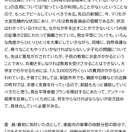
と」の活用については「知っているが利用したことがない」ということな
ので、もっとアピールしていくべきである。先日の新聞に、今、マリモが
大変危機的な状況にあり、マリモは教育委員会の管轄であるが、状況
はわかっているけれども、なかなか手を出すことができないという内容
の記事が2回にわたって掲載されていた。男女平等についても、いろん
な角度からひとりひとりを大事にしていきながら、同様に、自然保護な
ど、様々なこともやっていかなければならない。少子化の問題について
も、先ほど意見がだされていたが、子供の教育にお金がかかるという
ことであり、共働きをしなければ教育を受けさせることはできない。大
学まで行かせるためには、1人3,000万円くらいの費用がかかるとい
われている。子育てに対しては、釧路市外でも、鶴居や白糠などの近隣
の町村では、手厚く支援を行っているので、釧路ももっと補助していく
べきだと思う。男女平等参画プランを検討するにあたって、アンケート
結果を反映していくためには、何をやらなければならないか突き詰め
て、具体化していく必要がある。
委 員：最初に気付いた点として、家庭内の家事の役割分担の部分で、
「できる方がやる」という回答が多く、役割分担ができている点が進歩