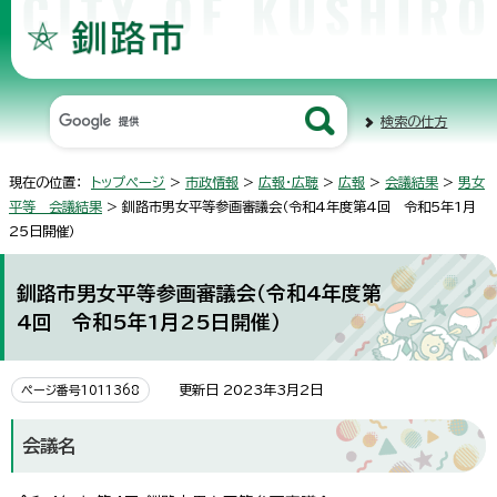
検索の仕方
現在の位置：
トップページ
>
市政情報
>
広報・広聴
>
広報
>
会議結果
>
男女
平等 会議結果
> 釧路市男女平等参画審議会（令和4年度第4回 令和5年1月
25日開催）
釧路市男女平等参画審議会（令和4年度第
4回 令和5年1月25日開催）
更新日 2023年3月2日
ページ番号1011368
会議名