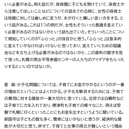
いく必要がある。例え話だが、保育園に子どもを預けていて、保育士か
ら注意してほしいことなどについての話をされる時に、女性の保育士
は母親に対しては厳しめに言うが、夫が行くと優しい言い方をする、と
いう話がある。これは1つの例だが、女性もそういった意識を変えてい
く必要があるのではないかという話も出ていた。そういったことについ
て周知していくのが「ふらっと」の役目かと思う。「ふらっと」は抜本的
に変えていかなければいけないと思っており、変えていくための協議
会などを立ち上げる必要があるのではないかと、この資料の数字を見
て思った。札幌の男女平等参画センターの人たちのアイデアをもらった
りするといいのではないか。
委 員：少子化問題については、子育てにお金がかかるというのが一番
の理由だということはよくわかる。少子化を解消するためには、子育て
の費用に対する援助が一番大切かと思っている。近郊では白糠町など
は子育てに力を入れており、標津町も子育ての様々なこと、例えば受
験で札幌に行くといったことにもお金を出すというように聞いている。
釧路市は子どもの数も多く、簡単にはいかないと思うが、経済的な援
助が大切だと思う。併せて、子育てと仕事の両立が難しいという理由