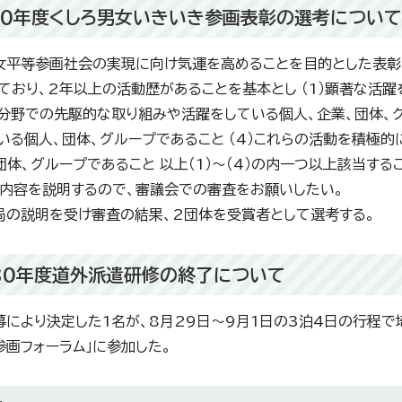
30年度くしろ男女いきいき参画表彰の選考について
女平等参画社会の実現に向け気運を高めることを目的とした表彰
ており、2年以上の活動歴があることを基本とし （1）顕著な活
な分野での先駆的な取り組みや活躍をしている個人、企業、団体、
いる個人、団体、グループであること （4）これらの活動を積極
団体、グループであること 以上（1）～（4）の内一つ以上該当す
内容を説明するので、審議会での審査をお願いしたい。
局の説明を受け審査の結果、2団体を受賞者として選考する。
30年度道外派遣研修の終了について
募により決定した1名が、8月29日～9月1日の3泊4日の行程
参画フォーラム」に参加した。