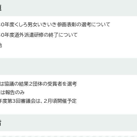
題
30年度くしろ男女いきいき参画表彰の選考について
30年度道外派遣研修の終了について
他
ては協議の結果2団体の受賞者を選考
ては報告のみ
0年度第3回審議会は、2月頃開催予定
旨