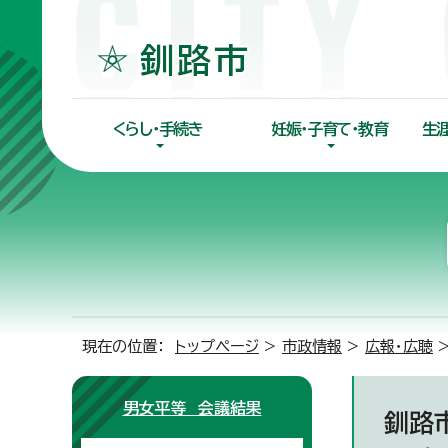
くらし・手続き
妊娠・子育て・教育
生
現在の位置：
トップページ
>
市政情報
>
広報・広聴
男女平等 会議結果
釧路