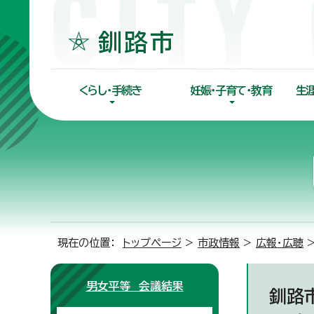
くらし・手続き
妊娠・子育て・教育
生
現在の位置：
トップページ
>
市政情報
>
広報・広聴
男女平等 会議結果
釧路