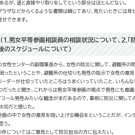
あるが、道と直接やり取りをしてという部分はほとんどない。
プラザなどからくるような書類は綴じてあり、見たいときには見
見せできます。
他（1.男女平等参画相談員の相談状況について、2.
今後のスケジュールについて）
の女性センターの副理事長から、女性の防災に関して、避難所の
困ったということや、避難所の仕切りも男性の指示で女性の意見
リーダーが仕切っていたところはうまくいっていたこと、いろん
つだったと聞き、これからは男女平等参画の視点で男性にも意識
イコール男性みたいな観念がまだあるので、事前に防災に関して
大切だと感じた。
計画の中で女性の意見を吸い上げる機会をということだが、イン
思う。
の件についてはご意見として防災担当の方に伝えたい。