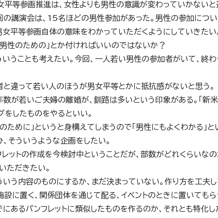
女平等参画推進は、女性よりも男性の意識が変わっていかないと
回の講演会は、15名ほどの男性参加があった。男性の参加につ
男女平等参画自体の意味をわかっていただくようにしていきたい
「男性のための」とか付ければいいのではないか？
ういうことも考えたい。今回、一人若い男性の参加者がいて、終
者と違って若い人のほうが男女平等とかに抵抗感がないと思う。
年数が若いご夫婦の離婚が、釧路は多いという印象がある。「新
グをしたものをやるといい。
性のために」というと身構えてしまうので「男性にもよくわかる」と
ひ、そういうような企画をしたい。
フレットの作成を今検討中ということだが、部数がどれくらいなの
いただきたい。
ういう内容のものにするか、まだ決まっていない。作り方を工夫
施設に置く、関係団体を通じて配る、イベントのときに置いてもら
でにあるパンフレットに類似したものを作るのか、それとも特化し