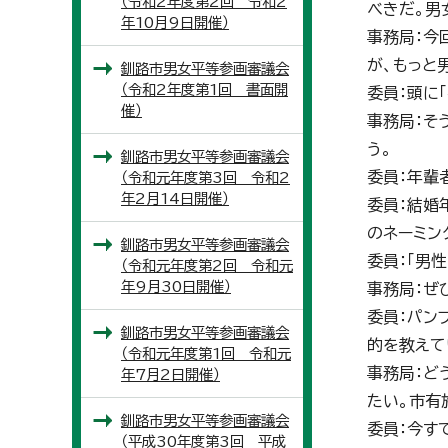
（令和2年度第2回 令和2
べきだ。男
年10月9日開催）
事務局：今
が、もっと
釧路市男女平等参画審議会
（令和2年度第1回 書面開
委員：頭に
催）
事務局：そ
う。
釧路市男女平等参画審議会
委員：年輩
（令和元年度第3回 令和2
年2月14日開催）
委員：結婚
のネーミン
釧路市男女平等参画審議会
委員：「男
（令和元年度第2回 令和元
年9月30日開催）
事務局：ぜ
委員：パン
釧路市男女平等参画審議会
的を教えて
（令和元年度第1回 令和元
事務局：ど
年7月2日開催）
たい。市有
釧路市男女平等参画審議会
委員：今す
（平成30年度第3回 平成