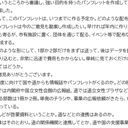
いうところから審議し、強い目的を持ったパンフレットを作成し
解した。
して、このパンフレットは、いつまでに作る予定か。どのような配布
ンフレットは今のご意見も勘案し作成したい。早ければ年内に作り
も寄るが、市有施設に置く、団体を通じて配る、イベント等で配布
成する。
Fのような形にして、1部か2部だけをまずは送って、後はデータ
り込むと、非常に迅速で費用もかからない。単純に見ておくだけ
てはどうか。
意見ありがとうございます。
年度に向けて国や道からも情報誌やパンフレットがくるのか。どの
では内閣府や国立女性会館の広報紙、道では道立女性プラザなど
る部数は1冊か2冊。単発のチラシや、事業の広報依頼がきたら
っている。
んどが啓蒙資料ということか。道などとの連携はあるのか。
体はそのとおり。道の関係機関と連携してとか、道や国の支援事