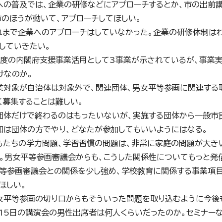
への普及では、企業の研修などにアプローチするとか、市の出前
市のほうが動いて、アプローチしてほしい。
れまで企業へのアプローチはしていなかった。企業の研修体制は
していきたい。
年度の内閣府支援事業活用として3事業が示されているが、事業
けなのか。
業対象が自治体は対象外で、関連団体、男女平等参画に関連する
く募集することは難しい。
団体だけで終わるのはもったいないが、実施する団体から一般市
知は団体の方でやり、どなたが参加してもいいようにはなる。
もたちの学力問題、学習習慣の問題は、非常に家庭の問題が大
。男女平等参画審議会からも、こうした関係性についてもっと発
等参画審議会との関係を少し強め、学校教育に関係する事業項
ほしい。
女平等参画の切り口からもそういった問題を取り込むように今後
月15日の講演会の男性出席者は何人くらいだったのか。セミナー