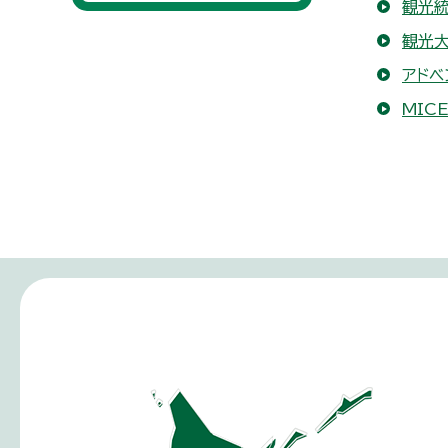
観光
観光
アドベ
MIC