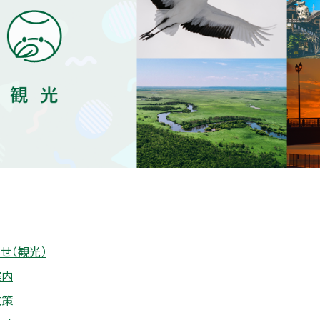
せ（観光）
案内
政策