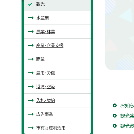
観光
水産業
農業・林業
産業・企業支援
商業
雇用・労働
港湾・空港
入札・契約
お知ら
広告事業
観光
観光
市有財産利活用