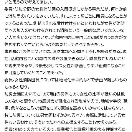
いと思うので考えてほしい。
委員：防災分野の女性消防団の入団促進にかかる事業だが、何年か前
に消防団のパンフをみていたら、町によって隊ごとに団員になることが
できるとあった。釧路はそれを受け付けないといわれたが女性が消防
団への加入の声掛けをされても消防という一般的な思いで加入しな
い人も多いのではないか。活動内容的に専門ごとの隊があった方が女
性も関わりやすいと思うので意見として述べておきたい。
事務局：この件については、消防本部への問合せをした経過がある。現
在、活動内容ごとの専門の隊を設置できるほど、隊員数がいないこと
が現実であるが、今後も少しづつ女性が参画しやすい組織になること
を目指していくとのことであった。
委員：女性消防団員については地域性や目的などで参画が難しいもの
もあると思う。
防災会議においても「あて職」の関係もあり女性の比率が低いのは致
し方ないと思うが、地震災害が懸念される地域なので、地域や学校、職
場、色々なところで知恵をしぼり意識を高めていかなくてはならない。
特に防災については男女問わずかかわるべき。実際に活動している女
性もいるわけで、そういった方への支援をすることも大切である。
委員：初めての方もいるので、事業報告と事業計画の表を理解するた