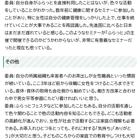
委員：自分自身がふらっとを直接利用したことはないが、色々な活動
をしていることがわかった。数年前に健康に関するセミナーに参加した
ことがあり、特に女性は自分の健康管理をしっかりした上で、仕事を続
けていくことが大事であることを再認識した。先進国に比べると日本
はまだまだ遅れていると感じる。このようなセミナーが「ふらっと」の主
催で開催できるのかどうかわからないが、非常に有意義なセミナーだ
ったと現在も思っている。
その他
委員：自分の所属組織も来客者へのお茶出しが女性職員といった慣習
が続いている。ここ3年ほど前から役職に女性をつけるところまできて
いる。産休・育休の取得も会社側から勧めている。働き方改革と合わせ
た中で男女平等参画にたどり着ければいいと思う。
委員：ふらっとフェスタなどに参加したこともある。自分の活動を通し
て色々関わることで他の活動内容を知ることもできる。どこも活動者
の高齢化が進んでおり、女性が社会で活動するには家庭の理解も必要
である。お茶入れひとつをとっても、それに対する「気持ち」「ありがと
う」が大切だと思う。子どものころからの家庭での教育やしつけも大切