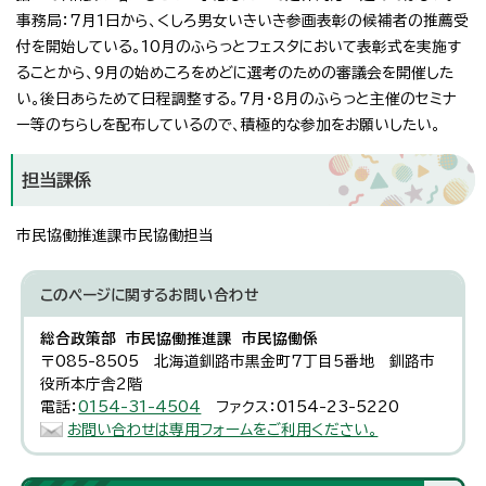
事務局：7月1日から、くしろ男女いきいき参画表彰の候補者の推薦受
付を開始している。10月のふらっとフェスタにおいて表彰式を実施す
ることから、9月の始めころをめどに選考のための審議会を開催した
い。後日あらためて日程調整する。7月・8月のふらっと主催のセミナ
ー等のちらしを配布しているので、積極的な参加をお願いしたい。
担当課係
市民協働推進課市民協働担当
このページに関する
お問い合わせ
総合政策部 市民協働推進課 市民協働係
〒085-8505 北海道釧路市黒金町7丁目5番地 釧路市
役所本庁舎2階
電話：
0154-31-4504
ファクス：0154-23-5220
お問い合わせは専用フォームをご利用ください。