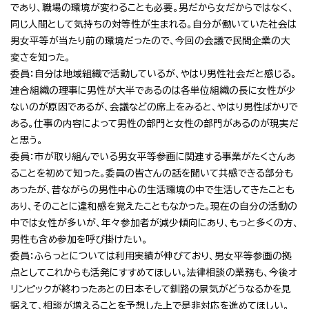
であり、職場の環境が変わることも必要。男だから女だからではなく、
同じ人間として気持ちの対等性が生まれる。自分が働いていた社会は
男女平等が当たり前の環境だったので、今回の会議で民間企業の大
変さを知った。
委員：自分は地域組織で活動しているが、やはり男性社会だと感じる。
連合組織の理事に男性が大半であるのは各単位組織の長に女性が少
ないのが原因であるが、会議などの席上をみると、やはり男性ばかりで
ある。仕事の内容によって男性の部門と女性の部門があるのが現実だ
と思う。
委員：市が取り組んでいる男女平等参画に関連する事業がたくさんあ
ることを初めて知った。委員の皆さんの話を聞いて共感できる部分も
あったが、昔ながらの男性中心の生活環境の中で生活してきたことも
あり、そのことに違和感を覚えたこともなかった。現在の自分の活動の
中では女性が多いが、年々参加者が減少傾向にあり、もっと多くの方、
男性も含め参加を呼び掛けたい。
委員：ふらっとについては利用実績が伸びており、男女平等参画の拠
点としてこれからも活発にすすめてほしい。法律相談の業務も、今後オ
リンピックが終わったあとの日本そして釧路の景気がどうなるかを見
据えて、相談が増えることを予想した上で是非対応を進めてほしい。