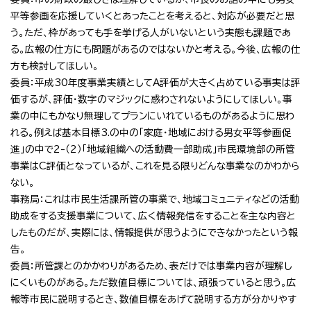
平等参画を応援していくとあったことを考えると、対応が必要だと思
う。ただ、枠があっても手を挙げる人がいないという実態も課題であ
る。広報の仕方にも問題があるのではないかと考える。今後、広報の仕
方も検討してほしい。
委員：平成30年度事業実績としてA評価が大きく占めている事実は評
価するが、評価・数字のマジックに惑わされないようにしてほしい。事
業の中にもかなり無理してプランにいれているものがあるように思わ
れる。例えば基本目標3.の中の「家庭・地域における男女平等参画促
進」の中で2-（2）「地域組織への活動費一部助成」市民環境部の所管
事業はC評価となっているが、これを見る限りどんな事業なのかわから
ない。
事務局：これは市民生活課所管の事業で、地域コミュニティなどの活動
助成をする支援事業について、広く情報発信をすることを主な内容と
したものだが、実際には、情報提供が思うようにできなかったという報
告。
委員：所管課とのかかわりがあるため、表だけでは事業内容が理解し
にくいものがある。ただ数値目標については、頑張っていると思う。広
報等市民に説明するとき、数値目標をあげて説明する方が分かりやす