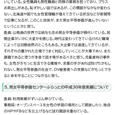
いしている。女性職員も男性職員と同様の業務を担っており、プラス
お茶出しがある。恥ずかしい話ではあるが、この慣習がなかなか変わら
ない。北海道や国でも女性管理職が増えてきている状況などが新聞等
で記事になるが、このこと自体が、まだ男女平等参画が進んでいない
ということかと思う。
委員：公務員の世界では給与も含め男女平等参画が根付いている。民
間企業がいかに大変かを感じる。時代は変わってきているけれど職場
によっては旧態依然のところもある。大企業では浸透してきているが、
それぞれの置かれた立場でうまく対応していくことが大事であり、また
課題であると思うが本音で話す場があるべきと思う。児童虐待の事件
も、女性がきちっと生活できる環境や、支援の手があれば防げたかもし
れない。男女平等参画の社会で、DV被害者への支援などがもっとでき
ると命を守ることにつながると思う。
5．男女平等参画センターふらっとの平成30年度実績について
委員：利用実績がずいぶん伸びている。
事務局：オープンスペースを女性の学習の場所として開放したり、独自
のHPやFBなどを立上げるなど試行錯誤を重ねている。