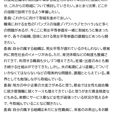
せ、これからの取組について検討していきたい。まとまり次第、どこか
の段階で説明できるよう準備したい。
委員：これからに向けて取組を進めてほしい。
職場における女性の「パンプスの強要」「パワハラ」「セクハラ」など多く
の問題があるが、今ここに男女平等参画を一緒に取組もうと集まった
中で、各々の組織、団体における男女平等参画の課題などあったら聞
きたい。
委員：自分の属する組織は、男女平等が遅れているかもしれない。感覚
的に男性社会のイメージがある。ただ、育児休暇などの制度も整備さ
れてきて、利用する職員も少しづつ増えてきた。妊娠・出産のあとも働
き続ける仕組みができてきた。しかし、夫の転勤により退職してついて
いかなくてはならないなどの現実的な問題を、課題ととらえている。業
界としても勉強しながら取組んでいる。
委員：地方の中小企業の大変さがあると思う。都会では女性も総合職
に就き管理職に就くケースも増えてきていると思うがまだ賃金格差な
どもある。実際にサービス業など女性が頑張っている状況が見える中
で、今取組んでいることなど聞きたい。
委員：自分の属する組織は未だに女性職員に、来客のお茶出しをお願