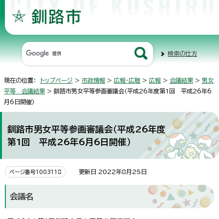
検索の仕方
現在の位置：
トップページ
>
市政情報
>
広報・広聴
>
広報
>
会議結果
>
男女
平等 会議結果
> 釧路市男女平等参画審議会（平成26年度第1回 平成26年6
月6日開催）
釧路市男女平等参画審議会（平成26年度
第1回 平成26年6月6日開催）
更新日 2022年8月25日
ページ番号1003118
会議名