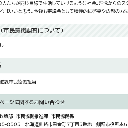
の人たちが同じ目線で生活していけるような社会。理念からのス
ればいいと思う。今後も審議会として積極的に啓発や広報の方法
他（市民意識調査について）
し
係
進課市民協働担当
ページに関する
お問い合わせ
政策部 市民協働推進課 市民協働係
85-8505 北海道釧路市黒金町7丁目5番地 釧路市役所本