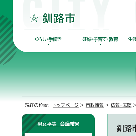
くらし・手続き
妊娠・子育て・教育
生
現在の位置：
トップページ
>
市政情報
>
広報・広聴
男女平等 会議結果
釧路