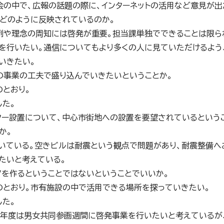
会の中で、広報の話題の際に、インターネットの活用など意見が出
どのように反映されているのか。
例や理念の周知には啓発が重要。担当課単独でできることは限ら
を行いたい。通信についてもより多くの人に見ていただけるよう
いきたい。
の事業の工夫で盛り込んでいきたいということか。
のとおり。
した。
ター設置について、中心市街地への設置を要望されているというこ
か。
空いている。空きビルは耐震という観点で問題があり、耐震整備
たいと考えている。
ノを作るということではないということでいいか。
のとおり。市有施設の中で活用できる場所を探っていきたい。
した。
5年度は男女共同参画週間に啓発事業を行いたいと考えているが