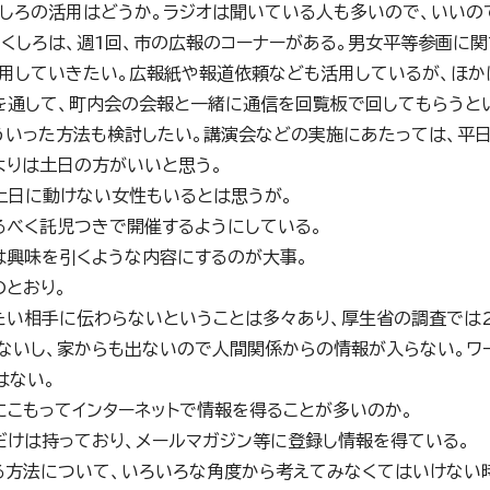
くしろの活用はどうか。ラジオは聞いている人も多いので、いいの
Mくしろは、週1回、市の広報のコーナーがある。男女平等参画に
用していきたい。広報紙や報道依頼なども活用しているが、ほか
を通して、町内会の会報と一緒に通信を回覧板で回してもらうと
ういった方法も検討したい。講演会などの実施にあたっては、平
よりは土日の方がいいと思う。
土日に動けない女性もいるとは思うが。
るべく託児つきで開催するようにしている。
は興味を引くような内容にするのが大事。
のとおり。
たい相手に伝わらないということは多々あり、厚生省の調査では
ないし、家からも出ないので人間関係からの情報が入らない。ワ
はない。
にこもってインターネットで情報を得ることが多いのか。
だけは持っており、メールマガジン等に登録し情報を得ている。
る方法について、いろいろな角度から考えてみなくてはいけない