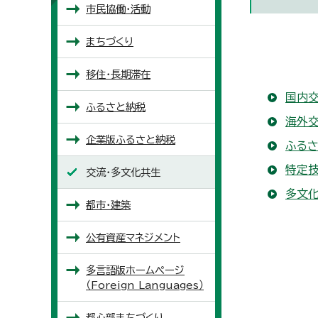
市民協働・活動
まちづくり
移住・長期滞在
国内
ふるさと納税
海外
企業版ふるさと納税
ふる
特定
交流・多文化共生
多文
都市・建築
公有資産マネジメント
多言語版ホームページ
（
Foreign Languages
）
都心部まちづくり