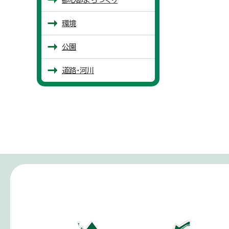
環境
公園
道路・河川