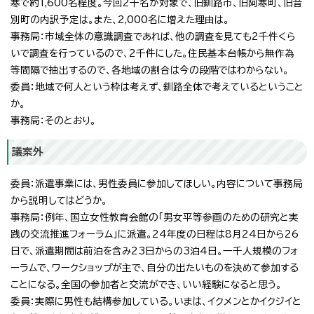
寒で約1,600名程度。今回2千名が対象で、旧釧路市、旧阿寒町、旧音
別町の内訳予定は。また、2,000名に増えた理由は。
事務局：市域全体の意識調査であれば、他の調査を見ても2千件くら
いで調査を行っているので、2千件にした。住民基本台帳から無作為
等間隔で抽出するので、各地域の割合は今の段階ではわからない。
委員：地域で何人という枠は考えず、釧路全体で考えているということ
か。
事務局：そのとおり。
議案外
委員：派遣事業には、男性委員に参加してほしい。内容について事務局
から説明してはどうか。
事務局：例年、国立女性教育会館の「男女平等参画のための研究と実
践の交流推進フォーラム」に派遣。24年度の日程は8月24日から26
日で、派遣期間は前泊を含み23日からの3泊4日。一千人規模のフォ
ーラムで、ワークショップが主で、自分の出たいものを決めて参加する
ことになる。全国の参加者と交流ができ、いい経験になると思う。
委員：実際に男性も結構参加している。いまは、イクメンとかイクジイと