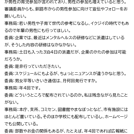
か男性の育児参加が言われており、男性の参加も増えていると思う。
審議委員からも、釧路市からの男性参加に向けて宣伝やフォローをお
願いしたい。
事務局：若い男性や子育て世代の参考になるし、イクジイの時代でもあ
るので年輩の男性にも行ってほしい。
委員：企業では、最近はメンタルヘルスの研修などに派遣はしている
が、そうした内容の研修はなかなかない。
事務局：土日も入った3泊4日の派遣だが、企業のかたの参加は可能
だろうか。
委員：是非行っていただきたい。
委員：スケジュールにもよるが、ちょっとニュアンスが違うかなと思う。
委員：男女平等いきいき通信は、月何回発行ですか。
事務局：年4回です。
委員：どういうところで配布されているのか。私は残念ながら見たこと
がない。
事務局：本庁、支所、コミセン、図書館やまなぼっとなど、市有施設には
ほとんど置いている。そのほか学校にも配布しているし、ホームページ
でも公開している。
委員：部数やお金の関係もあるが、たとえば、年4回であれば広報紙に