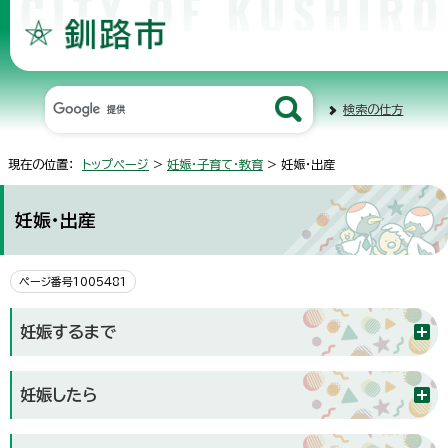
検索の仕方
現在の位置：
トップページ
>
妊娠・子育て・教育
> 妊娠・出産
妊娠・出産
ページ番号1005481
妊娠するまで
妊娠したら