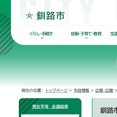
くらし・手続き
妊娠・子育て・教育
生
現在の位置：
トップページ
>
市政情報
>
広報・広聴
男女平等 会議結果
釧路