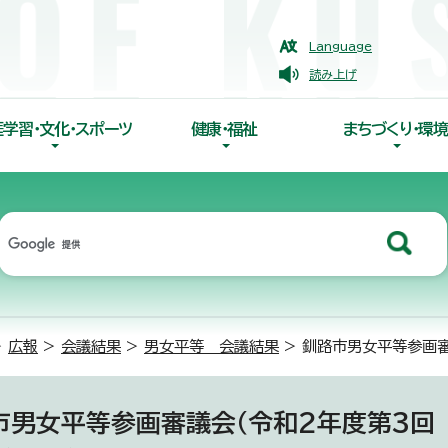
Language
読み上げ
涯学習・文化・スポーツ
健康・福祉
まちづくり・環境
>
広報
>
会議結果
>
男女平等 会議結果
> 釧路市男女平等参画審
市男女平等参画審議会（令和2年度第3回