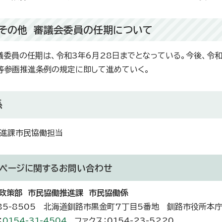
その他 審議会委員の任期について
議委員の任期は、令和3年6月28日までとなっている。今後、令
等参画推進条例の規定に即して進めていく。
係
進課市民協働担当
ページに関する
お問い合わせ
政策部 市民協働推進課 市民協働係
85-8505 北海道釧路市黒金町7丁目5番地 釧路市役所本
：
0154-31-4504
ファクス：0154-23-5220