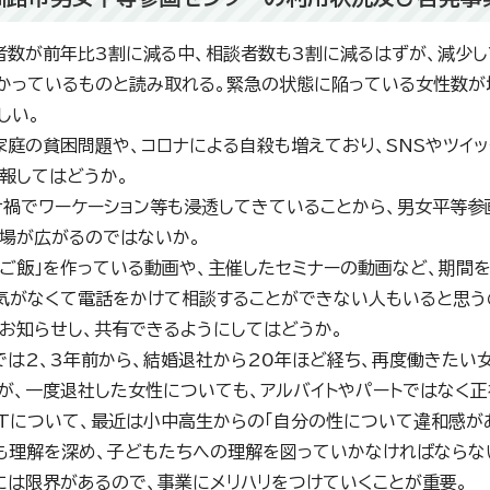
者数が前年比3割に減る中、相談者数も3割に減るはずが、減少し
かっているものと読み取れる。緊急の状態に陥っている女性数が
しい。
家庭の貧困問題や、コロナによる自殺も増えており、SNSやツイ
報してはどうか。
ナ禍でワーケーション等も浸透してきていることから、男女平等参
場が広がるのではないか。
パご飯」を作っている動画や、主催したセミナーの動画など、期間
気がなくて電話をかけて相談することができない人もいると思う
お知らせし、共有できるようにしてはどうか。
では2、3年前から、結婚退社から20年ほど経ち、再度働きたい
が、一度退社した女性についても、アルバイトやパートではなく正
BTについて、最近は小中高生からの「自分の性について違和感が
も理解を深め、子どもたちへの理解を図っていかなければならな
には限界があるので、事業にメリハリをつけていくことが重要。