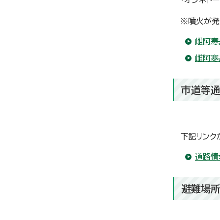
・オンネト
※噴火が発
雌阿寒
雌阿寒
市道等
下記リンク
道路情
避難場