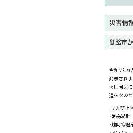
災害情
釧路市か
令和7年9
発表されま
火口周辺に
道を次のと
立入禁止
・阿寒湖畔
・雌阿寒温