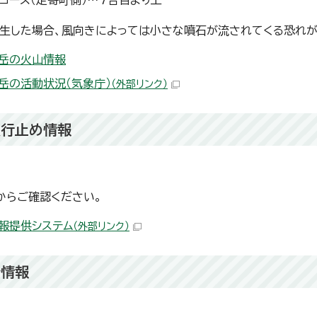
ーコース（足寄町側）…7合目より上
生した場合、風向きによっては小さな噴石が流されてくる恐れが
岳の火山情報
岳の活動状況（気象庁）
（外部リンク）
通行止め情報
からご確認ください。
報提供システム
（外部リンク）
所情報