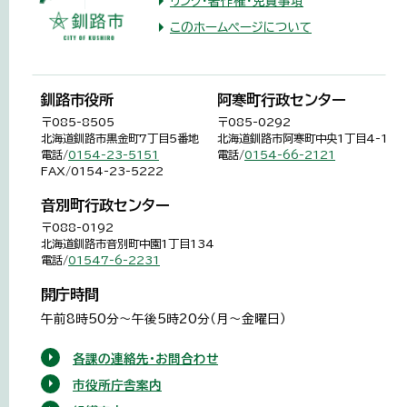
リンク・著作権・免責事項
このホームページについて
釧路市役所
阿寒町行政センター
〒085-8505
〒085-0292
北海道釧路市黒金町7丁目5番地
北海道釧路市阿寒町中央1丁目4-1
電話/
0154-23-5151
電話/
0154-66-2121
FAX/0154-23-5222
音別町行政センター
〒088-0192
北海道釧路市音別町中園1丁目134
電話/
01547-6-2231
開庁時間
午前8時50分～午後5時20分（月～金曜日）
各課の連絡先・お問合わせ
市役所庁舎案内