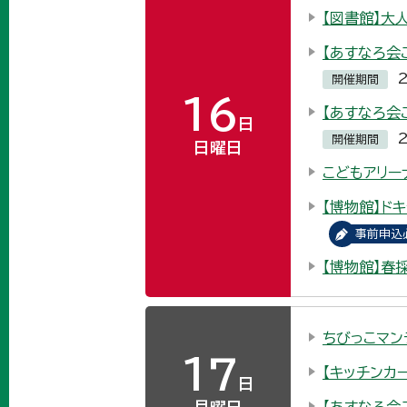
【図書館】大
【あすなろ会
開催期間
16
【あすなろ会
日
開催期間
日曜日
こどもアリー
【博物館】ド
事前申込
【博物館】春
ちびっこマン
17
【キッチンカー
日