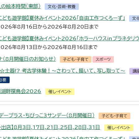
人の絵本時間（東部）
文化・芸術・教養
こども遊学館】夏休みイベント2026「自由工作つくろーず」
文
2026年8月16日から2026年8月20日まで
こども遊学館】夏休みイベント2026「ホラーハウスinプラネタリウ
2026年8月13日から2026年8月16日まで
ナ（8月開催日のお知らせ）
子ども・子育て
スポーツ
キ☆土器!? 考古学体験！～さわって、描いて、写し取って～
講
必要
採湖畔探鳥会2026
催し・イベント
デープラス・ちびっこ3サンデー（8月開催日）
子ども・子育て
出店】8月3日,17日,21日,25日,28日,31日
催し・イベント