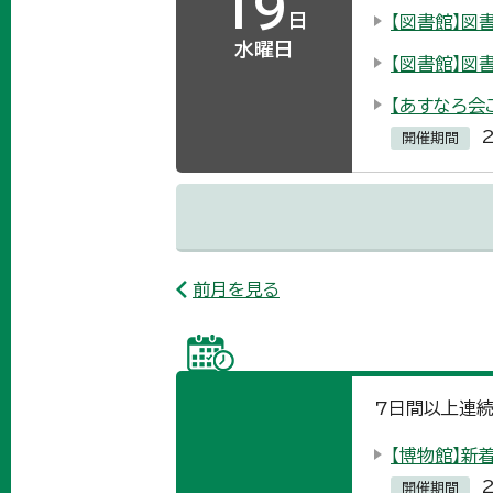
19
日
【図書館】図
水曜日
【図書館】図
【あすなろ会
開催期間
前月を見る
7
日間以上連続
【博物館】新着
開催期間