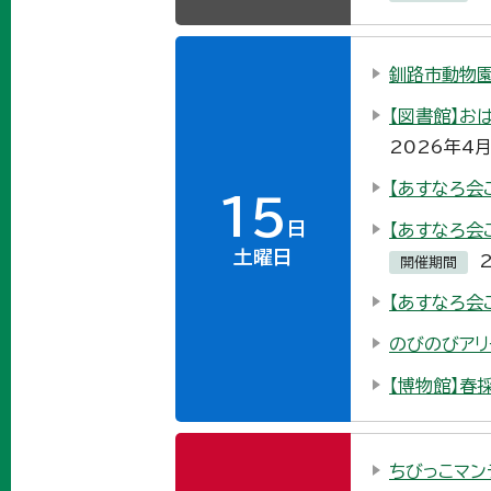
釧路市動物園
【図書館】お
2026年4
【あすなろ会
15
日
【あすなろ会
土曜日
開催期間
【あすなろ会
のびのびアリ
【博物館】春
ちびっこマン