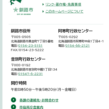
リンク・著作権・免責事項
このホームページについて
釧路市役所
阿寒町行政センター
〒085-8505
〒085-0292
北海道釧路市黒金町7丁目5番地
北海道釧路市阿寒町中央1丁目4-1
電話/
0154-23-5151
電話/
0154-66-2121
FAX/0154-23-5222
音別町行政センター
〒088-0192
北海道釧路市音別町中園1丁目134
電話/
01547-6-2231
開庁時間
午前8時50分～午後5時20分（月～金曜日）
各課の連絡先・お問合わせ
市役所庁舎案内