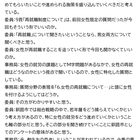
めてもらいたいことや進められる施策を盛り込んでいくべきだと考え
ている。
委員：9頁「再就職制度について」は、前回女性限定の質問だったが今
回もそういう形でいいのか。
委員：「再就職」について聞きたいということなら、男女両方について
聞くべきと思う。
委員：女性が再就職することを追っていく形で今回も聞かなくていい
のか。
事務局：女性の就労の課題としてM字問題があるなかで、女性の再就
職はどうなのかという視点で聞いているので、女性に特化した質問と
している。
事務局：質問分野の表現を「6.女性の再就職について…」と頭に女性
を付けるようにしてはどうか。
委員：その方がわかりやすいと思う。
委員：釧路市では総合戦略の中で、若年層をどう捕らえていくかとい
う考え方があるので、特に女性の就労をどう進めていくかということ
も軸の部分だと思う。そこの部分を聞き続けていくことに釧路市とし
てのアンケートの意味があると思う。
事務局：今、働き方の見直しということが言われている中で、企業の意