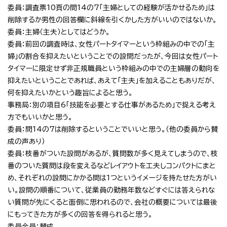
委員：調査票10頁の問14の7「主婦としての経験が活かせるため」は
削除するか男性の回答欄に斜線を引くかした方がいいのではないか。
委員：主婦（主夫）としてはどうか。
委員：前回の調査時は、女性パートタイマーという枠組みの中での「主
婦」の割合を抑えたいということでの設問だったが、今回は女性パート
タイマーに限定せず非正規職員という枠組みの中での主婦層の動向を
抑えたいということであれば、あえて「主夫」を加えることもありだが、
何を抑えたいかという趣旨によると思う。
事務局：別の項目6「技能を必要とする仕事があるため」で捉える考え
方でもいいかと思う。
委員：問14の7は削除するということでいいと思う。（他の委員から賛
成の声あり）
委員：枝番がついた設問があるが、質問数が多く見えてしまうので、枝
番のついた質問は段を変えるなどレイアウトを工夫しコンパクトにまと
め、それぞれの設問にかかる問は1つというイメージを持たせた方がい
い。設問の順番について、従業員の勤務年数などすぐには答えられな
い質問が先にくると面倒に思われるので、会社の概要については最後
にもってきた方が多くの回答を得られると思う。
委員全員：賛成。