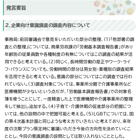
発言要旨
2．企業向け意識調査の調査内容について
事務局：前回審議会で意見をいただいた部分の整理、（1）「他部署の調
査との整理」については、商業労政課の「労働基本調査報告書」があり
年齢別の従業員数や各種制度の有無についてはこの調査の結果が活
用できると考えている。（2）同じく、長時間労働の是正やワーク・ライ
フ・バランスについても、労働時間の部分は男女別・業種別の調査結果
を活用できると考えている。意識の部分についてはこの調査では行わ
れていない。（3）調査対象については、事業所分類で介護事業所など
医療機関が少ないという点だが、「労働基本調査報告書」での対象名
簿を使うことにして、一度精査した上で医療機関や介護事業所の整理
をして抽出し追加する。（4）子育て・介護休暇の促進部分の把握につ
いては、他の設問の中で把握可能と考える。（5）LGBTについては、国
の第4次基本計画と同じような考え方でいきたいと考えており、来年
度の次期プラン策定時に審議いただき今後の方向性を決めていくこ
ととし、今回の意識調査の設問としては取り入れないこととした。