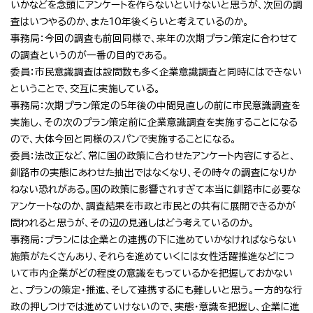
いかなどを念頭にアンケートを作らないといけないと思うが、次回の調
査はいつやるのか、また10年後くらいと考えているのか。
事務局：今回の調査も前回同様で、来年の次期プラン策定に合わせて
の調査というのが一番の目的である。
委員：市民意識調査は設問数も多く企業意識調査と同時にはできない
ということで、交互に実施している。
事務局：次期プラン策定の5年後の中間見直しの前に市民意識調査を
実施し、その次のプラン策定前に企業意識調査を実施することになる
ので、大体今回と同様のスパンで実施することになる。
委員：法改正など、常に国の政策に合わせたアンケート内容にすると、
釧路市の実態にあわせた抽出ではなくなり、その時々の調査になりか
ねない恐れがある。国の政策に影響されすぎて本当に釧路市に必要な
アンケートなのか、調査結果を市政と市民との共有に展開できるかが
問われると思うが、その辺の見通しはどう考えているのか。
事務局：プランには企業との連携の下に進めていかなければならない
施策がたくさんあり、それらを進めていくには女性活躍推進などにつ
いて市内企業がどの程度の意識をもっているかを把握しておかない
と、プランの策定・推進、そして連携するにも難しいと思う。一方的な行
政の押しつけでは進めていけないので、実態・意識を把握し、企業に進