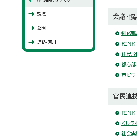
環境
会議・協
公園
釧路都
道路・河川
RIN
住民説
都心部
市民ワ
官民連
RIN
くしラ
社会実