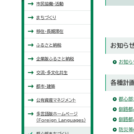
市民協働・活動
まちづくり
移住・長期滞在
お知ら
ふるさと納税
企業版ふるさと納税
お知ら
交流・多文化共生
各種計
都市・建築
都心部
公有資産マネジメント
釧路都
多言語版ホームページ
釧路都
（
Foreign Languages
）
防災等
都心部まちづくり