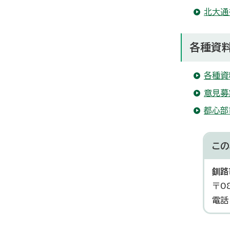
北大通
各種資
各種資
意見募
都心部
この
釧路
〒0
電話