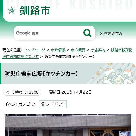
検索の仕方
現在の位置：
トップページ
>
市政情報
>
市の概要
>
庁舎案内
>
釧路市役所防
災庁舎前広場について
> 防災庁舎前広場【キッチンカー】
防災庁舎前広場【キッチンカー】
更新日 2026年4月22日
ページ番号1018868
イベントカテゴリ：
催し・イベント