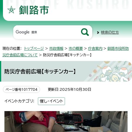
検索の仕方
現在の位置：
トップページ
>
市政情報
>
市の概要
>
庁舎案内
>
釧路市役所防
災庁舎前広場について
> 防災庁舎前広場【キッチンカー】
防災庁舎前広場【キッチンカー】
更新日 2025年10月30日
ページ番号1017784
イベントカテゴリ：
催し・イベント