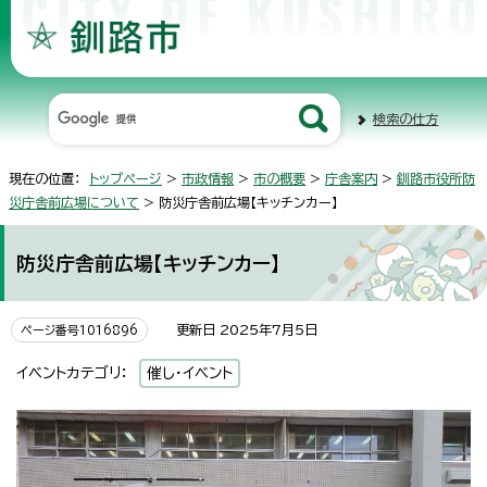
検索の仕方
現在の位置：
トップページ
>
市政情報
>
市の概要
>
庁舎案内
>
釧路市役所防
災庁舎前広場について
> 防災庁舎前広場【キッチンカー】
防災庁舎前広場【キッチンカー】
更新日 2025年7月5日
ページ番号1016896
イベントカテゴリ：
催し・イベント