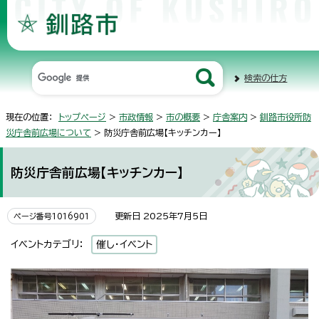
検索の仕方
現在の位置：
トップページ
>
市政情報
>
市の概要
>
庁舎案内
>
釧路市役所防
災庁舎前広場について
> 防災庁舎前広場【キッチンカー】
防災庁舎前広場【キッチンカー】
更新日 2025年7月5日
ページ番号1016901
イベントカテゴリ：
催し・イベント