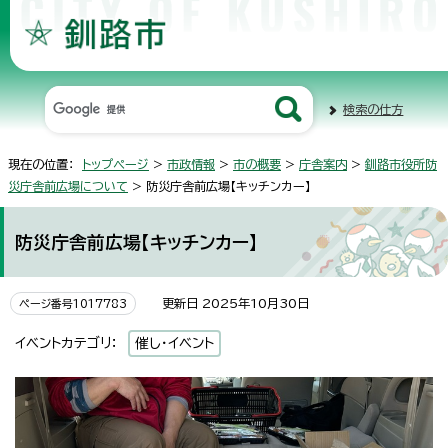
検索の仕方
現在の位置：
トップページ
>
市政情報
>
市の概要
>
庁舎案内
>
釧路市役所防
災庁舎前広場について
> 防災庁舎前広場【キッチンカー】
防災庁舎前広場【キッチンカー】
更新日 2025年10月30日
ページ番号1017783
イベントカテゴリ：
催し・イベント