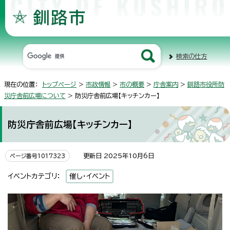
検索の仕方
現在の位置：
トップページ
>
市政情報
>
市の概要
>
庁舎案内
>
釧路市役所防
災庁舎前広場について
> 防災庁舎前広場【キッチンカー】
防災庁舎前広場【キッチンカー】
更新日 2025年10月6日
ページ番号1017323
イベントカテゴリ：
催し・イベント