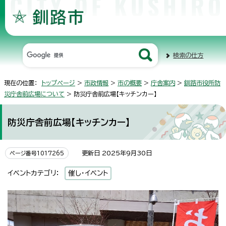
検索の仕方
現在の位置：
トップページ
>
市政情報
>
市の概要
>
庁舎案内
>
釧路市役所防
災庁舎前広場について
> 防災庁舎前広場【キッチンカー】
防災庁舎前広場【キッチンカー】
更新日 2025年9月30日
ページ番号1017265
イベントカテゴリ：
催し・イベント