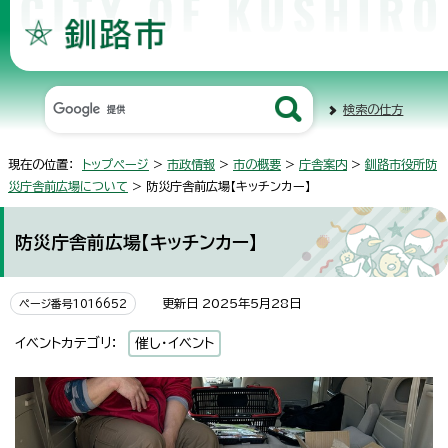
検索の仕方
現在の位置：
トップページ
>
市政情報
>
市の概要
>
庁舎案内
>
釧路市役所防
災庁舎前広場について
> 防災庁舎前広場【キッチンカー】
防災庁舎前広場【キッチンカー】
更新日 2025年5月28日
ページ番号1016652
イベントカテゴリ：
催し・イベント