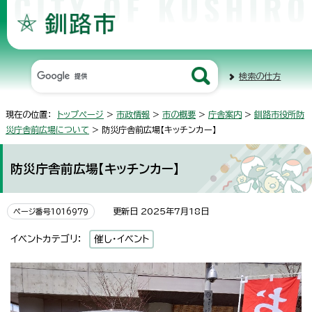
検索の仕方
現在の位置：
トップページ
>
市政情報
>
市の概要
>
庁舎案内
>
釧路市役所防
災庁舎前広場について
> 防災庁舎前広場【キッチンカー】
防災庁舎前広場【キッチンカー】
更新日 2025年7月18日
ページ番号1016979
イベントカテゴリ：
催し・イベント