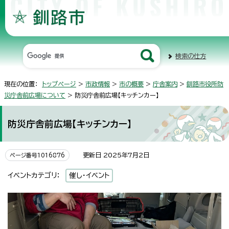
検索の仕方
現在の位置：
トップページ
>
市政情報
>
市の概要
>
庁舎案内
>
釧路市役所防
災庁舎前広場について
> 防災庁舎前広場【キッチンカー】
防災庁舎前広場【キッチンカー】
更新日 2025年7月2日
ページ番号1016876
イベントカテゴリ：
催し・イベント