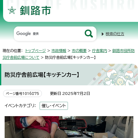
検索の仕方
現在の位置：
トップページ
>
市政情報
>
市の概要
>
庁舎案内
>
釧路市役所防
災庁舎前広場について
> 防災庁舎前広場【キッチンカー】
防災庁舎前広場【キッチンカー】
更新日 2025年7月2日
ページ番号1016875
イベントカテゴリ：
催し・イベント