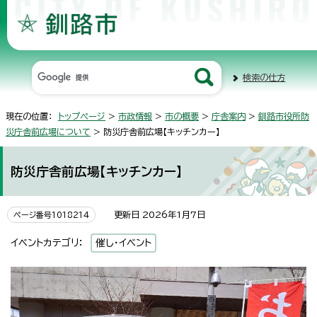
検索の仕方
現在の位置：
トップページ
>
市政情報
>
市の概要
>
庁舎案内
>
釧路市役所防
災庁舎前広場について
> 防災庁舎前広場【キッチンカー】
防災庁舎前広場【キッチンカー】
更新日 2026年1月7日
ページ番号1018214
イベントカテゴリ：
催し・イベント