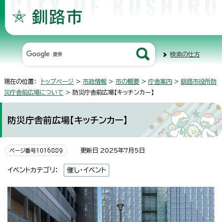
検索の仕方
現在の位置：
トップページ
>
市政情報
>
市の概要
>
庁舎案内
>
釧路市役所防
災庁舎前広場について
> 防災庁舎前広場【キッチンカー】
防災庁舎前広場【キッチンカー】
更新日 2025年7月5日
ページ番号1016889
イベントカテゴリ：
催し・イベント