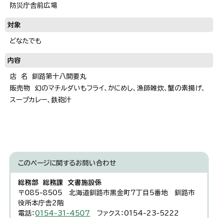
防災庁舎前広場
対象
どなたでも
内容
店 名 釧路第十八開要丸
販売物 幻のマチルダいもフライ、かにめし、漁師雑炊、蟹の素揚げ、
スープカレー、鉄砲汁
このページに関する
お問い合わせ
総務部 総務課 文書施設係
〒085-8505 北海道釧路市黒金町7丁目5番地 釧路市
役所本庁舎2階
電話：
0154-31-4507
ファクス：0154-23-5222