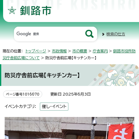
検索の仕方
現在の位置：
トップページ
>
市政情報
>
市の概要
>
庁舎案内
>
釧路市役所防
災庁舎前広場について
> 防災庁舎前広場【キッチンカー】
防災庁舎前広場【キッチンカー】
更新日 2025年6月3日
ページ番号1016670
イベントカテゴリ：
催し・イベント