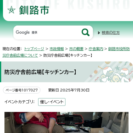
検索の仕方
現在の位置：
トップページ
>
市政情報
>
市の概要
>
庁舎案内
>
釧路市役所防
災庁舎前広場について
> 防災庁舎前広場【キッチンカー】
防災庁舎前広場【キッチンカー】
更新日 2025年7月30日
ページ番号1017027
イベントカテゴリ：
催し・イベント