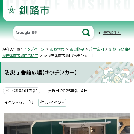
検索の仕方
現在の位置：
トップページ
>
市政情報
>
市の概要
>
庁舎案内
>
釧路市役所防
災庁舎前広場について
> 防災庁舎前広場【キッチンカー】
防災庁舎前広場【キッチンカー】
更新日 2025年9月4日
ページ番号1017192
イベントカテゴリ：
催し・イベント