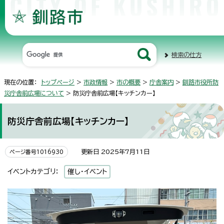
検索の仕方
現在の位置：
トップページ
>
市政情報
>
市の概要
>
庁舎案内
>
釧路市役所防
災庁舎前広場について
> 防災庁舎前広場【キッチンカー】
防災庁舎前広場【キッチンカー】
更新日 2025年7月11日
ページ番号1016930
イベントカテゴリ：
催し・イベント