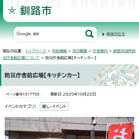
検索の仕方
現在の位置：
トップページ
>
市政情報
>
市の概要
>
庁舎案内
>
釧路市役所防
災庁舎前広場について
> 防災庁舎前広場【キッチンカー】
防災庁舎前広場【キッチンカー】
更新日 2025年10月22日
ページ番号1017756
イベントカテゴリ：
催し・イベント