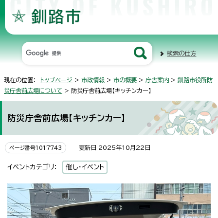
検索の仕方
現在の位置：
トップページ
>
市政情報
>
市の概要
>
庁舎案内
>
釧路市役所防
災庁舎前広場について
> 防災庁舎前広場【キッチンカー】
防災庁舎前広場【キッチンカー】
更新日 2025年10月22日
ページ番号1017743
イベントカテゴリ：
催し・イベント