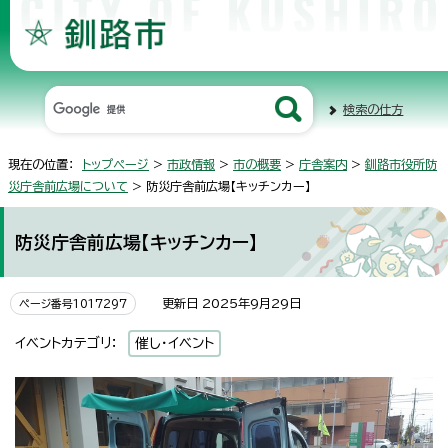
検索の仕方
現在の位置：
トップページ
>
市政情報
>
市の概要
>
庁舎案内
>
釧路市役所防
災庁舎前広場について
> 防災庁舎前広場【キッチンカー】
防災庁舎前広場【キッチンカー】
更新日 2025年9月29日
ページ番号1017297
イベントカテゴリ：
催し・イベント