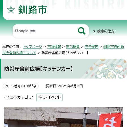
検索の仕方
現在の位置：
トップページ
>
市政情報
>
市の概要
>
庁舎案内
>
釧路市役所防
災庁舎前広場について
> 防災庁舎前広場【キッチンカー】
防災庁舎前広場【キッチンカー】
更新日 2025年6月3日
ページ番号1016669
イベントカテゴリ：
催し・イベント