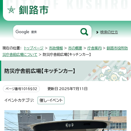
検索の仕方
現在の位置：
トップページ
>
市政情報
>
市の概要
>
庁舎案内
>
釧路市役所防
災庁舎前広場について
> 防災庁舎前広場【キッチンカー】
防災庁舎前広場【キッチンカー】
更新日 2025年7月11日
ページ番号1016932
イベントカテゴリ：
催し・イベント