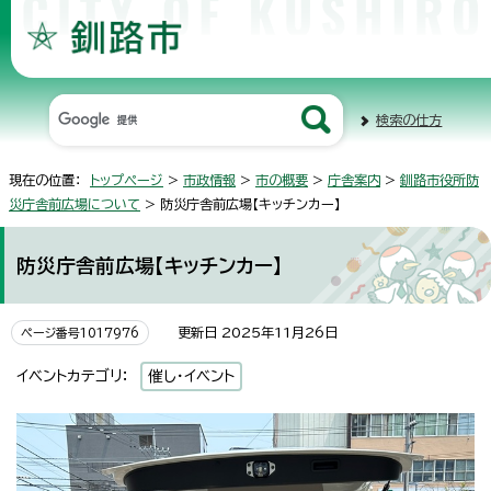
検索の仕方
現在の位置：
トップページ
>
市政情報
>
市の概要
>
庁舎案内
>
釧路市役所防
災庁舎前広場について
> 防災庁舎前広場【キッチンカー】
防災庁舎前広場【キッチンカー】
更新日 2025年11月26日
ページ番号1017976
イベントカテゴリ：
催し・イベント