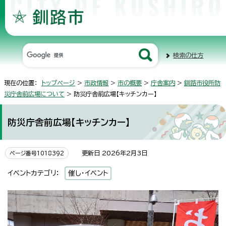
検索の仕方
現在の位置：
トップページ
>
市政情報
>
市の概要
>
庁舎案内
>
釧路市役所防
災庁舎前広場について
> 防災庁舎前広場【キッチンカー】
防災庁舎前広場【キッチンカー】
更新日 2026年2月3日
ページ番号1018392
イベントカテゴリ：
催し・イベント