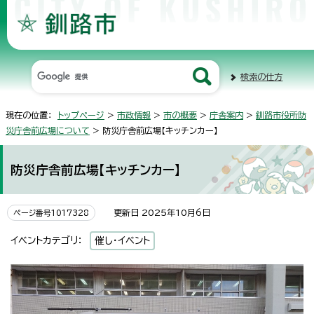
検索の仕方
現在の位置：
トップページ
>
市政情報
>
市の概要
>
庁舎案内
>
釧路市役所防
災庁舎前広場について
> 防災庁舎前広場【キッチンカー】
防災庁舎前広場【キッチンカー】
更新日 2025年10月6日
ページ番号1017328
イベントカテゴリ：
催し・イベント