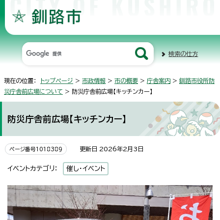
検索の仕方
現在の位置：
トップページ
>
市政情報
>
市の概要
>
庁舎案内
>
釧路市役所防
災庁舎前広場について
> 防災庁舎前広場【キッチンカー】
防災庁舎前広場【キッチンカー】
更新日 2026年2月3日
ページ番号1018389
イベントカテゴリ：
催し・イベント