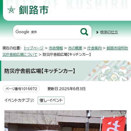
検索の仕方
現在の位置：
トップページ
>
市政情報
>
市の概要
>
庁舎案内
>
釧路市役所防
災庁舎前広場について
> 防災庁舎前広場【キッチンカー】
防災庁舎前広場【キッチンカー】
更新日 2025年6月3日
ページ番号1016672
イベントカテゴリ：
催し・イベント