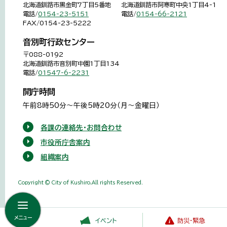
北海道釧路市黒金町7丁目5番地
北海道釧路市阿寒町中央1丁目4-1
電話/
0154-23-5151
電話/
0154-66-2121
FAX/0154-23-5222
音別町行政センター
〒088-0192
北海道釧路市音別町中園1丁目134
電話/
01547-6-2231
開庁時間
午前8時50分～午後5時20分（月～金曜日）
各課の連絡先・お問合わせ
市役所庁舎案内
組織案内
Copyright © City of Kushiro,All rights Reserved.
メニュー
イベント
防災・緊急