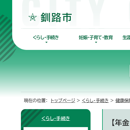
くらし・手続き
妊娠・子育て・教育
生
現在の位置：
トップページ
>
くらし・手続き
>
健康保
くらし・手続き
【年