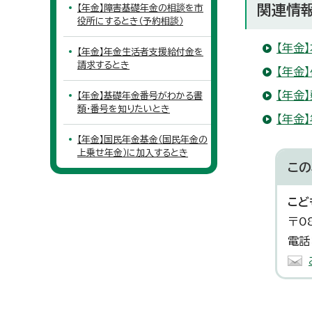
関連情
【年金】障害基礎年金の相談を市
役所にするとき（予約相談）
【年金
【年金】年金生活者支援給付金を
請求するとき
【年金
【年金
【年金】基礎年金番号がわかる書
類・番号を知りたいとき
【年金
【年金】国民年金基金（国民年金の
上乗せ年金）に加入するとき
この
こど
〒0
電話