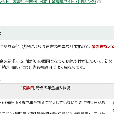
レット＿障害年金関係（日本年金機構サイト）
（外部リンク）
先
件がある他、状況により必要書類も異なりますので、
診断書など
金を請求する、障がいの原因となった病気やけがについて、初め
手続き・問い合わせ先も初診日により異なります。
覧
「
初診日
」時点の年金加入状況
前・60歳～64歳で年金制度に加入していない期間に初診日があ
金に加入（国民年金第1号被保険者・任意加入被保険者）していた