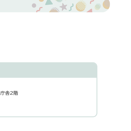
災庁舎2階