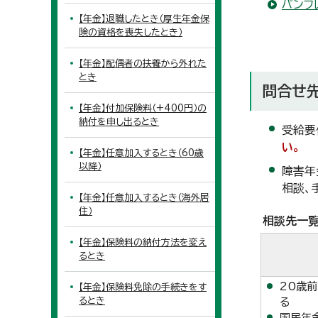
パンフ
【年金】退職したとき（厚生年金保
険の資格を喪失したとき）
【年金】配偶者の扶養から外れた
とき
問合せ
【年金】付加保険料（+400円）の
納付を申し出るとき
受給要
い。
【年金】任意加入するとき（60歳
以降）
障害年
相談、
【年金】任意加入するとき（海外居
住）
相談先一
【年金】保険料の納付方法を変え
るとき
20歳
【年金】保険料免除の手続きをす
るとき
る
国民年