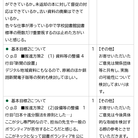
ができているか。未返却の本に対して督促の対
応はできているか。古い資料の廃棄はできて
いるか。
色々な仕事が滞っている中で学校図書館図書
標準の冊数だけ重要視するのは止めた方がい
いと感じる。
基本目標2について
1
【その他】
◇ p.8 ■推進方策2 (1) 資料等の整備 4
お寄せいただいた
行目「新聞の設置」
ご意見は関係団体
デジタル地域資料にもなるので、原紙のほか釧
等と共有し、実施
路新聞電子版等の契約も検討してほしい。
の可能性について
検討してまいりま
す。
基本目標2について
1
【その他】
◇ p.8 ■推進方策2 (2)設備等の整備 1
お寄せいただいた
行目「日本十進分類法を原則とした…」
ご意見は今後具体
ここが少し専門的なので、担当の先生や一般の
的な取組を検討す
ボランティアが苦労するところだと感じる。
る際の参考とさせ
ここがネックとなって図書ボランティアを公に
ていただきます。