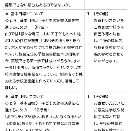
募集できない部分もあるのではないか。
基本目標3について
1
【その他】
◇ p.9 基本目標3 子どもの読書活動を推
お寄せいただいた
進するための… 3行目～
ご意見は学校や関
p.9では「様々な場面において子どもと本を結
係団体等と共有
ぶ「人」の存在が重要」とありその通りだと思う
し、今後の具体的
が、大人が関わらなければ魅力ある図書室は作
な取組を検討する
れない。校長先生の学校図書館長への指名は
際の参考とさせて
今、実現できる第一歩ではないだろうか。また
いただきます。
一般社団法人北海道ブックシェアリングでは学
校図書館支援事業を行っている。釧路市でも魅
力ある学校図書館を作っていくのに活用して
ほしい。
基本目標3について
1
【その他】
◇ p.9 基本目標3 子どもの読書活動を推
お寄せいただいた
進するための… 12行目～
ご意見は学校や関
「ボランティアが減少、あるいはいなくなるとい
係団体等と共有
う現象」とあるが、そもそも中学校などは募集
し、今後の具体的
をしていないのではないか。
な取組を検討する