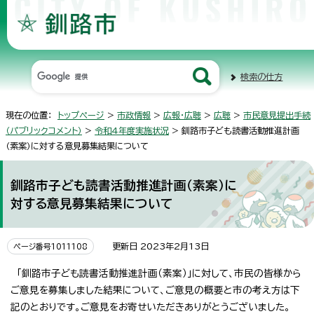
検索の仕方
現在の位置：
トップページ
>
市政情報
>
広報・広聴
>
広聴
>
市民意見提出手続
（パブリックコメント）
>
令和4年度実施状況
> 釧路市子ども読書活動推進計画
（素案）に対する意見募集結果について
釧路市子ども読書活動推進計画（素案）に
対する意見募集結果について
更新日 2023年2月13日
ページ番号1011108
「釧路市子ども読書活動推進計画（素案）」に対して、市民の皆様から
ご意見を募集しました結果について、ご意見の概要と市の考え方は下
記のとおりです。ご意見をお寄せいただきありがとうございました。