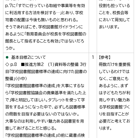
p.7に「すでに行っている取組や事業等を有効
役割も担っている
に利活用する方法を検討する…」とあり、学校
ことを、校長会等
司書の配置は今後も無いものと思われる。
において周知して
そうであればこそ、学校図書館ガイドラインに
まいります。
あるように「教育委員会が校長を学校図書館の
館長として指名することも有効」ではないだろ
うか。
基本目標2について
1
【参考】
◇ p.8 ■推進方策2 (1)資料等の整備 3行
冊数だけを重要視
目「学校図書館図書標準の達成に向けた図書の
しているわけでは
整備」（小中）
なく、ご意見にも
「学校図書館図書標準の達成」を大事にするな
あるように、まず
ら「学校図書館協議会の廃棄基準を満たした上
は子どもたちが利
で」等と明記してほしい。タブレットを使って学
用しやすい魅力あ
習をするようになった中で、必ずしも図書標準
る学校図書館づく
の冊数を目指す必要はないのではないか。
りを目指すことが
大事なのは利用しやすい魅力ある図書室を用
必要だと考えてお
意してあげることだと感じる。
ります。
「学校図書館図書標準の達成」の前に蔵書点検