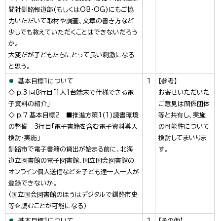
聞社釧路報道部(もしくはOB・OG)にもご協
力いただいて取材や調査、文章の書き方など
少しでも教えていただくことはできないだろう
か。
大変だが子どもたちにとって良い刺激になる
と思う。
基本目標1について
1
【参考】
◇ p.3 同8行目「1人1台端末で仕様できる電
お寄せいただいた
子資料の紹介」
ご意見は関係団体
◇ p.7 基本目標2 ■推進方策1(1)読書環境
等と共有し、実施
の整備 3行目「電子書籍を含む電子資料導入
の可能性について
検討・実施」
検討してまいりま
釧路市で電子書籍の貸出が始まる前に、北海
す。
道立図書館の電子図書館、国立国会図書館の
オンライン個人送信などを子ども達一人一人が
登録できないか。
（国立国会図書館のほうはデジタルで釧路市史
等を読むことが可能になる）
基本目標1について
1
【その他】