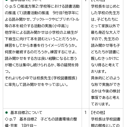
◇ p.5 〇推進方策2：学校等における読書活動
学校長をはじめと
の推進 (1)読書活動の推進 9行目「他学年に
した学校の先生方
よる読み聞かせ、ブックトークやビブリオバトル
は、子どもたちに
等の本を紹介する活動の実施（小中高）」
とって家族以外で
他学年による読み聞かせは小学校の上級生が
最も身近な大人で
下級生に向けて本を読むということだろうか。
すので、先生方の
練習をしてから本番を行うイメージだろうか。
読み聞かせ等も子
何度か継続するのだろうか。練習するにせよ、
どもたちが読書に
読み聞かせをする方は良い経験になると思う
親しむきっかけに
が聴く方は集中し続けられるか、等の疑問を持
なり得ると考えて
つ。
おります。
それよりも小中では校長先生(学校図書館長)
具体的にどのよう
に率先して読み聞かせをやってほしい。
な形で実施ができ
るかは今後の検討
事項であると考え
ております。
基本目標2について
1
【その他】
◇ p.7 基本目標2 子どもの読書環境の整
学校長は学校図書
備・充実 18行目～
館の館長としての