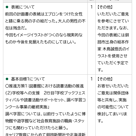
表紙について
1
【その他】
前回の計画書の表紙はエプロンをつけた女性
いただいたご意見
と膝に乗る男の子の絵だった。大人の男性の不
を参考にさせてい
在は残念だ。
ただきます。なお、
今回もイメージイラストがつくのなら現実的な
今回の表紙には釧
ものか今後を見据えたものにしてほしい。
路市出身の絵本作
家 木島誠悟氏のイ
ラストを使用させ
ていただく予定で
す。
基本目標1について
1
【その他】
〇推進方策1：図書館における読書活動の推進
お寄せいただいた
(2)学校等への支援 2行目「学校ブックフェス
ご意見は関係団体
ティバルや読書活動サポートセット、調べ学習コ
等と共有し、実施
ンクール事業の継続実施」
の可能性について
調べ学習については、以前行っていたように博
検討してまいりま
物館や遊学館など社会教育施設の職員・スタッ
す。
フにも関わっていただけたらと願う。
キャリア教育にからめて釧路新聞社や北海道新