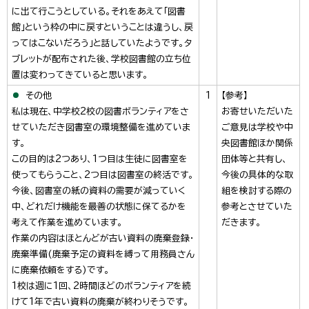
に出て行こうとしている。それをあえて「図書
館」という枠の中に戻すということは違うし、戻
ってはこないだろう」と話していたようです。タ
ブレットが配布された後、学校図書館の立ち位
置は変わってきていると思います。
その他
1
【参考】
私は現在、中学校2校の図書ボランティアをさ
お寄せいただいた
せていただき図書室の環境整備を進めていま
ご意見は学校や中
す。
央図書館ほか関係
この目的は2つあり、1つ目は生徒に図書室を
団体等と共有し、
使ってもらうこと、2つ目は図書室の終活です。
今後の具体的な取
今後、図書室の紙の資料の需要が減っていく
組を検討する際の
中、どれだけ機能を最善の状態に保てるかを
参考とさせていた
考えて作業を進めています。
だきます。
作業の内容はほとんどが古い資料の廃棄登録・
廃棄準備(廃棄予定の資料を縛って用務員さん
に廃棄依頼をする)です。
1校は週に1回、2時間ほどのボランティアを続
けて1年で古い資料の廃棄が終わりそうです。