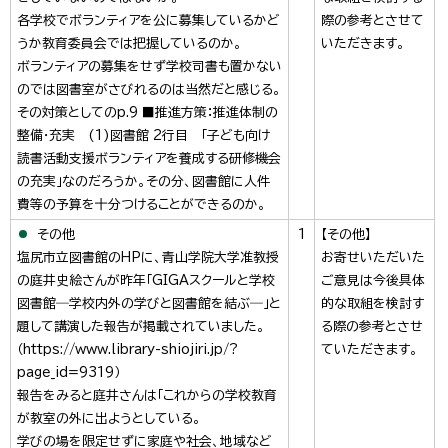
各学校でボランティアを公に募集しているかど
際の参考とさせて
うか教育委員会では把握しているのか。
いただきます。
ボランティアの募集をせず学校司書も置かない
のでは図書室がさびれるのは当然だと感じる。
その対策としてのp.9 ■推進方策：推進体制の
整備・充実 (1)図書館 2行目 「子ども向け
読書活動支援ボランティアを養成する研修機会
の充実」なのだろうか。その分、図書館に人件
費等の予算を十分つけることができるのか。
その他
1
【その他】
塩尻市立図書館のHPに、青山学院大学准教授
お寄せいただいた
の庭井史絵さんが昨年「GIGAスクールと学校
ご意見は今後具体
図書館―学校内外の学びと図書館を結ぶ―」と
的な取組を検討す
題して講演した報告が掲載されていました。
る際の参考とさせ
（https://www.library-shiojiri.jp/?
ていただきます。
page_id=9319）
報告をみると庭井さんは「これからの学校教育
が教室の外に出ようとしている。
学びの場を限定せずに家庭や社会、地域など