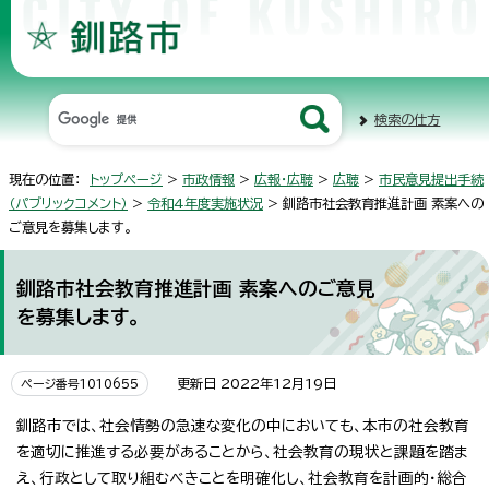
検索の仕方
現在の位置：
トップページ
>
市政情報
>
広報・広聴
>
広聴
>
市民意見提出手続
（パブリックコメント）
>
令和4年度実施状況
> 釧路市社会教育推進計画 素案への
ご意見を募集します。
釧路市社会教育推進計画 素案へのご意見
を募集します。
更新日 2022年12月19日
ページ番号1010655
釧路市では、社会情勢の急速な変化の中においても、本市の社会教育
を適切に推進する必要があることから、社会教育の現状と課題を踏ま
え、行政として取り組むべきことを明確化し、社会教育を計画的・総合