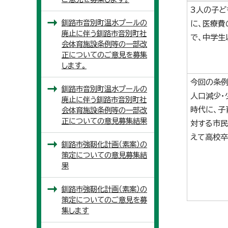
3人の子ど
釧路市音別町温水プールの
に、医療費
廃止に伴う釧路市音別町社
で、中学生
会体育施設条例等の一部改
正についてのご意見を募集
します。
今回の条例
釧路市音別町温水プールの
人口減少・
廃止に伴う釧路市音別町社
時代に、子
会体育施設条例等の一部改
正についての意見募集結果
対する市民
えて高校卒
釧路市強靭化計画（素案）の
策定についての意見募集結
果
釧路市強靭化計画（素案）の
策定についてのご意見を募
集します