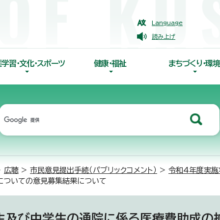
Language
読み上げ
涯学習・文化・スポーツ
健康・福祉
まちづくり・環境
>
広聴
>
市民意見提出手続（パブリックコメント）
>
令和4年度実施
についての意見募集結果について
生及び中学生の通院に係る医療費助成の