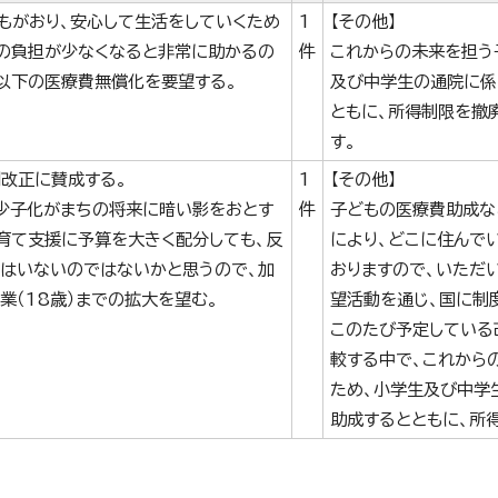
もがおり、安心して生活をしていくため
1
【その他】
の負担が少なくなると非常に助かるの
件
これからの未来を担う
以下の医療費無償化を要望する。
及び中学生の通院に係
ともに、所得制限を撤
す。
改正に賛成する。
1
【その他】
少子化がまちの将来に暗い影をおとす
件
子どもの医療費助成な
育て支援に予算を大きく配分しても、反
により、どこに住んで
はいないのではないかと思うので、加
おりますので、いただ
業（18歳）までの拡大を望む。
望活動を通じ、国に制
このたび予定している
較する中で、これから
ため、小学生及び中学
助成するとともに、所