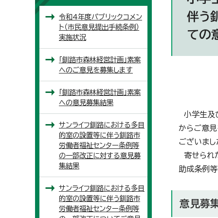
伴う
令和4年度パブリックコメン
ト（市民意見提出手続条例）
ての
実施状況
「釧路市森林経営計画」素案
へのご意見を募集します
「釧路市森林経営計画」素案
への意見募集結果
小学生及び
サンライフ釧路における多目
からご意見
的室の設置等に伴う釧路市
ございまし
労働者福祉センター条例等
寄せられた
の一部改正に対する意見募
集結果
助成条例等
サンライフ釧路における多目
的室の設置等に伴う釧路市
意見募
労働者福祉センター条例等