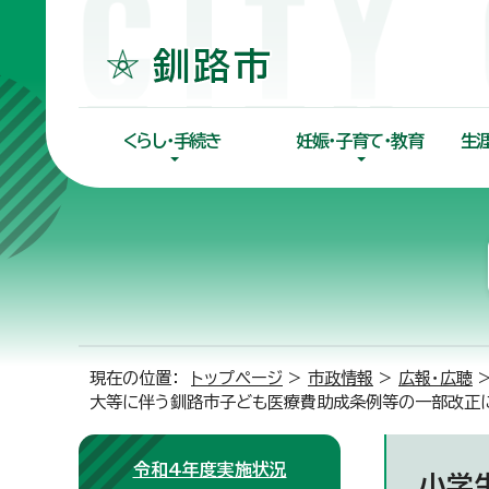
くらし・手続き
妊娠・子育て・教育
生
現在の位置：
トップページ
>
市政情報
>
広報・広聴
大等に伴う釧路市子ども医療費助成条例等の一部改正
令和4年度実施状況
小学