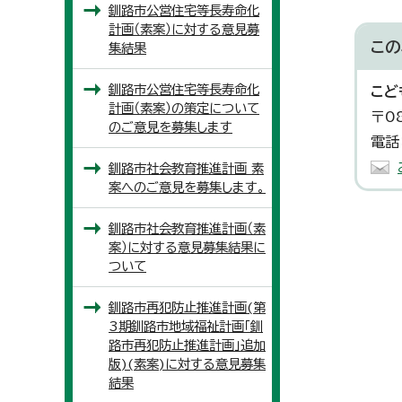
釧路市公営住宅等長寿命化
計画（素案）に対する意見募
この
集結果
釧路市公営住宅等長寿命化
こど
計画（素案）の策定について
〒0
のご意見を募集します
電話
釧路市社会教育推進計画 素
案へのご意見を募集します。
釧路市社会教育推進計画（素
案）に対する意見募集結果に
ついて
釧路市再犯防止推進計画(第
3期釧路市地域福祉計画「釧
路市再犯防止推進計画」追加
版)(素案)に対する意見募集
結果